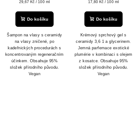
Měrná
Měrná
29,67 Kč / 100 ml
17,80 Kč / 100 ml
cena:
cena:
Do košíku
Do košíku
Šampon na vlasy s ceramidy
Krémový sprchový gel s
na vlasy zničené, po
ceramidy 3,6 1 a glycerinem.
kadeřnických procedurách s
Jemná parfemace exotické
koncentrovaným regeneračním
plumérie v kombinaci s olejem
účinkem. Obsahuje 95%
z kosatce.
Obsahuje 95%
složek přírodního původu.
složek přírodního původu.
Vegan
Vegan