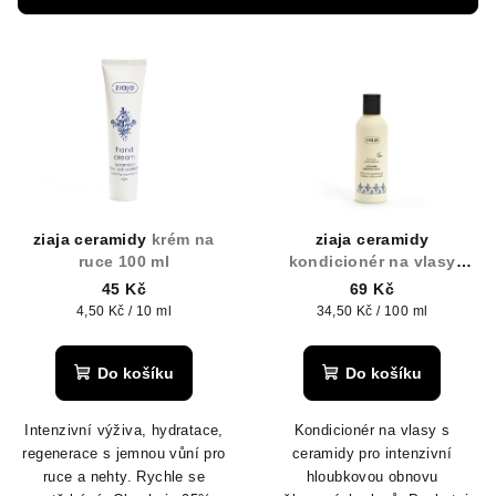
r
V
o
ý
d
p
u
i
k
s
t
p
ů
r
ziaja ceramidy
krém na
ziaja ceramidy
o
ruce 100 ml
kondicionér na vlasy
intenzivní obnova 200 ml
d
45 Kč
69 Kč
Měrná
Měrná
4,50 Kč / 10 ml
34,50 Kč / 100 ml
u
cena:
cena:
k
Do košíku
Do košíku
t
ů
Intenzivní výživa, hydratace,
Kondicionér na vlasy s
regenerace s jemnou vůní pro
ceramidy pro intenzivní
ruce a nehty. Rychle se
hloubkovou obnovu