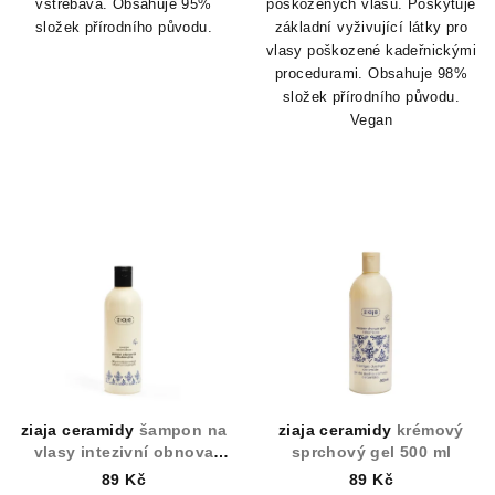
vstřebává.
Obsahuje 95%
poškozených vlasů. Poskytuje
složek přírodního původu.
základní vyživující látky pro
vlasy poškozené kadeřnickými
procedurami. Obsahuje 98%
složek přírodního původu.
Vegan
ziaja ceramidy
šampon na
ziaja ceramidy
krémový
vlasy intezivní obnova
sprchový gel 500 ml
300 ml
89 Kč
89 Kč