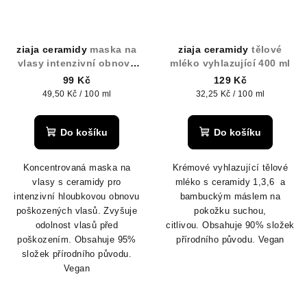
ziaja ceramidy
maska na
ziaja ceramidy
tělové
vlasy intenzivní obnova
mléko vyhlazující 400 ml
200 ml
99 Kč
129 Kč
Měrná
Měrná
49,50 Kč / 100 ml
32,25 Kč / 100 ml
cena:
cena:
Do košíku
Do košíku
Koncentrovaná maska na
Krémové vyhlazující tělové
vlasy s ceramidy pro
mléko s ceramidy 1,3,6 a
intenzivní hloubkovou obnovu
bambuckým máslem na
poškozených vlasů. Zvyšuje
pokožku suchou,
odolnost vlasů před
citlivou.
Obsahuje 90% složek
poškozením. Obsahuje 95%
přírodního původu.
Vegan
složek přírodního původu.
Vegan