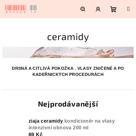
Přejít
na
obsah
Nákupn
Hledat
Přihlášení
ceramidy
košík
DRSNÁ A CITLIVÁ POKOŽKA . VLASY ZNIČENÉ A PO
KADEŘNICKÝCH PROCEDURÁCH
Nejprodávanější
ziaja ceramidy
kondicionér na vlasy
intenzivní obnova 200 ml
69 Kč