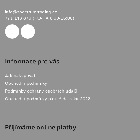
s
a
u
info
@
spectrumtrading.cz
t
771 143 879 (PO-PÁ 8:00-16:00)
í
Informace pro vás
Jak nakupovat
Obchodní podmínky
Podmínky ochrany osobních údajů
Obchodní podmínky platné do roku 2022
Přijímáme online platby