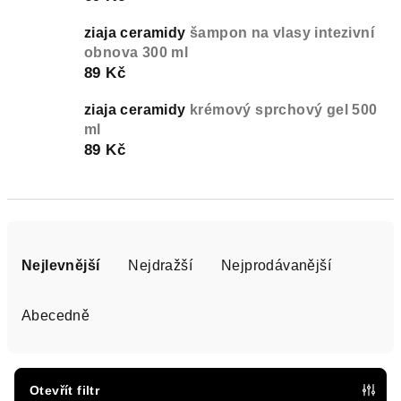
ziaja ceramidy
šampon na vlasy intezivní
obnova 300 ml
89 Kč
ziaja ceramidy
krémový sprchový gel 500
ml
89 Kč
Ř
a
Nejlevnější
Nejdražší
Nejprodávanější
z
e
Abecedně
n
í
p
Otevřít filtr