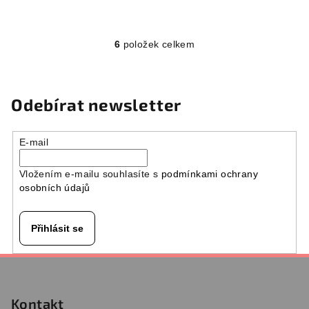
6
položek celkem
O
v
l
á
Odebírat newsletter
d
a
E-mail
c
í
Vložením e-mailu souhlasíte s
podmínkami ochrany
p
osobních údajů
r
v
k
Přihlásit se
y
v
Z
ý
á
p
p
Kontakt
i