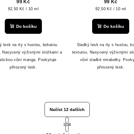
99 Kč
99 Kč
Měrná
Měrná
82,50 Kč / 10 ml
82,50 Kč / 10 ml
cena:
cena:
Do košíku
Do košíku
ý lesk na rty s hustou, bohatou
Sladký lesk na rty s hustou, b
u. Nasycený výživnými složkami a
texturou. Nasycený výživnými sl
atickou vůní manga. Poskytuje
vůní sladké mirabelky. Posky
přirozený lesk.
přirozený lesk.
Načíst 12 dalších
S
1
4
t
O
r