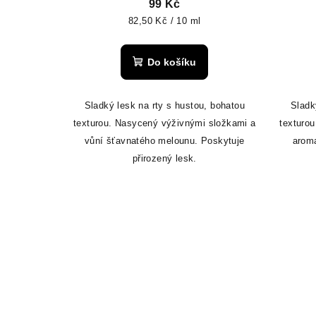
99 Kč
Měrná
82,50 Kč / 10 ml
cena:
Do košíku
Sladký lesk na rty s hustou, bohatou
Sladk
texturou. Nasycený výživnými složkami a
texturo
vůní šťavnatého melounu. Poskytuje
arom
přirozený lesk.