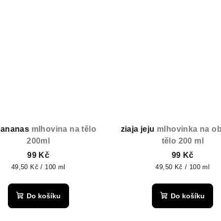
a ananas
mlhovina na tělo
ziaja jeju
mlhovinka na obl
200ml
tělo 200 ml
99 Kč
99 Kč
Měrná
Měrná
49,50 Kč / 100 ml
49,50 Kč / 100 ml
cena:
cena:
Do košíku
Do košíku