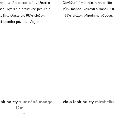
nka na tělo s explozí svěžesti a
Osvěžující mlhovinka na obličej 
ace. Rychle a efektivně pečuje o
vůní manga, kokosu a papáji. O
kožku.
Obsahuje 98% složek
99% složek přírodního původu.
přírodního původu. Vegan.
lesk na rty
slunečné mango
ziaja lesk na rty
mirabelk
12ml