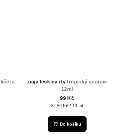
ičej a
ziaja lesk na rty
tropický ananas
12ml
99 Kč
Měrná
82,50 Kč / 10 ml
cena:
Do košíku