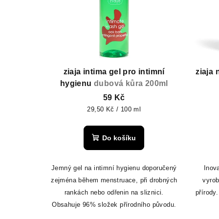
p
r
i
o
s
d
p
u
r
ziaja intima gel pro intimní
ziaja 
k
hygienu
dubová kůra 200ml
o
t
59 Kč
d
ů
Měrná
29,50 Kč / 100 ml
cena:
u
Do košíku
k
t
Jemný gel na intimní hygienu doporučený
Inova
zejména během menstruace, při drobných
vyrob
ů
rankách nebo odřenin na sliznici.
přírody
Obsahuje 96% složek přírodního původu.