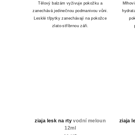
Tělový balzám vyživuje pokožku a
Mlhovi
zanechává jedinečnou podmanivou vůni.
hydrat
Lesklé třpytky zanechávají na pokožce
po
zlato-stříbrnou záři.
ziaja lesk na rty
vodní meloun
ziaja 
12ml