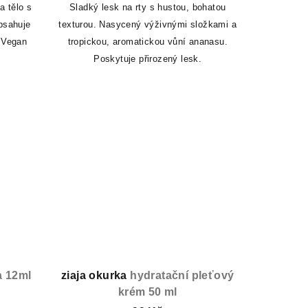
a tělo s
Sladký lesk na rty s hustou, bohatou
bsahuje
texturou. Nasycený výživnými složkami a
 Vegan
tropickou, aromatickou vůní ananasu.
Poskytuje přirozený lesk.
a 12ml
ziaja okurka
hydratační pleťový
krém 50 ml