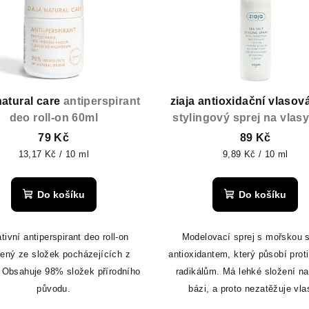
natural care
antiperspirant
ziaja antioxidační vlasov
deo roll-on 60ml
stylingový sprej na vlas
79 Kč
89 Kč
Měrná
Měrná
13,17 Kč / 10 ml
9,89 Kč / 10 ml
cena:
cena:
Do košíku
Do košíku
tivní antiperspirant deo roll-on
Modelovací sprej s mořskou s
ený ze složek pocházejících z
antioxidantem, který působí prot
. Obsahuje 98% složek přírodního
radikálům. Má lehké složení na
původu.
bázi, a proto nezatěžuje vl