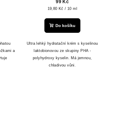
99 Kč
Měrná
19,80 Kč / 10 ml
cena:
Do košíku
ohatou
Ultra lehký hydratační krém s kyselinou
ožkami a
laktobionovou ze skupiny PHA -
tuje
polyhydroxy kyselin. Má jemnou,
chladivou vůni.