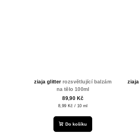
ziaja glitter
rozsvětlující balzám
ziaj
na tělo 100ml
89,90 Kč
Měrná
8,99 Kč / 10 ml
cena:
Do košíku