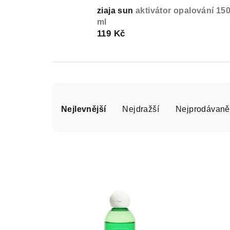
ziaja sun
aktivátor opalování 15
ml
119 Kč
Ř
Nejlevnější
Nejdražší
Nejprodávaně
a
z
e
n
V
í
ý
p