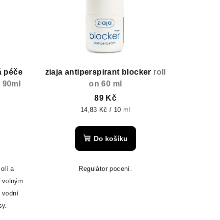
á péče
ziaja antiperspirant blocker
roll
y 90ml
on 60 ml
89 Kč
Měrná
14,83 Kč / 10 ml
cena:
Do košíku
olí a
Regulátor pocení.
i volným
 vodní
asy.