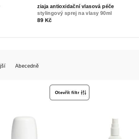
0
ziaja antioxidační vlasová péče
stylingový sprej na vlasy 90ml
89 Kč
jší
Abecedně
Otevřít filtr