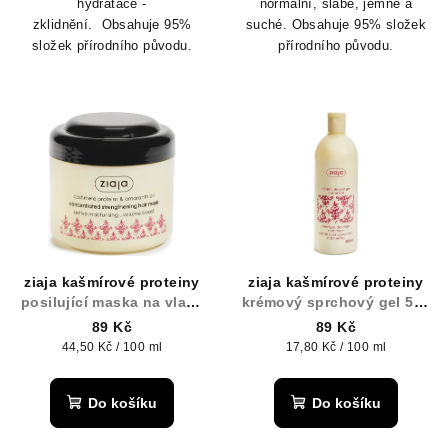
hydratace -
normální, slabé, jemné a
zklidnění.
Obsahuje 95%
suché. Obsahuje 95% složek
složek přírodního původu.
přírodního původu.
ziaja kašmírové proteiny
ziaja kašmírové proteiny
posilující maska na vlasy
krémový sprchový gel 500
200 ml
ml
89 Kč
89 Kč
Měrná
Měrná
44,50 Kč / 100 ml
17,80 Kč / 100 ml
cena:
cena:
Do košíku
Do košíku