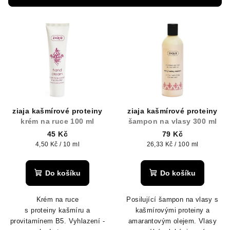
r
V
o
ý
d
p
u
i
k
s
t
p
ů
r
ziaja kašmírové proteiny
ziaja kašmírové proteiny
o
krém na ruce 100 ml
šampon na vlasy 300 ml
d
45 Kč
79 Kč
Měrná
Měrná
4,50 Kč / 10 ml
26,33 Kč / 100 ml
u
cena:
cena:
k
Do košíku
Do košíku
t
ů
Krém na ruce
Posilující šampon na vlasy s
s proteiny kašmíru a
kašmírovými proteiny a
provitamínem B5. Vyhlazení -
amarantovým olejem. Vlasy