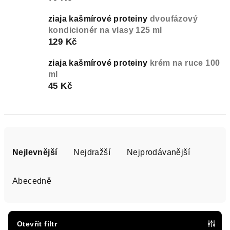
ziaja kašmírové proteiny
dvoufázový
kondicionér na vlasy 125 ml
129 Kč
ziaja kašmírové proteiny
krém na ruce 100
ml
45 Kč
Ř
a
Nejlevnější
Nejdražší
Nejprodávanější
z
e
Abecedně
n
í
p
Otevřít filtr