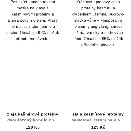
Posilující koncentrovaná
Krémový sprchový gel s
maska na vlasy s
proteiny kašmíru a
kašmírovými proteiny a
glycerinem.
Jemná, pudrovo-
amarantovým olejem. Vlasy
sladká vůně v kompozici s
normální, slabé, jemné a
olejem ylang ylang, směsí
suché.
Obsahuje 98% složek
pižma, vanilky a cedrových
přírodního původu.
tónů.
Obsahuje 95% složek
přírodního původu.
ziaja kašmírové proteiny
ziaja kašmírové proteiny
dvoufázový kondicionér
sametové sérum na vlasy
na vlasy 125 ml
50 ml
129 Kč
129 Kč