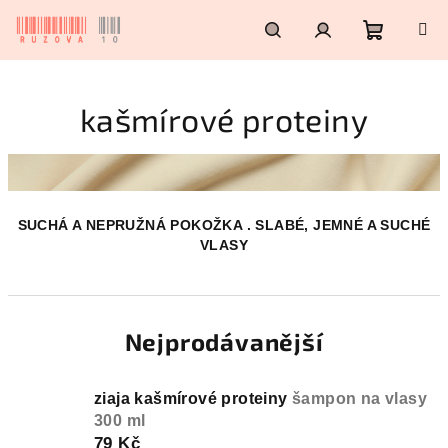
Přejít
na
obsah
Nákupn
Hledat
Přihlášení
kašmírové proteiny
košík
SUCHÁ A NEPRUŽNÁ POKOŽKA . SLABÉ, JEMNÉ A SUCHÉ
VLASY
Nejprodávanější
ziaja kašmírové proteiny
šampon na vlasy
300 ml
79 Kč