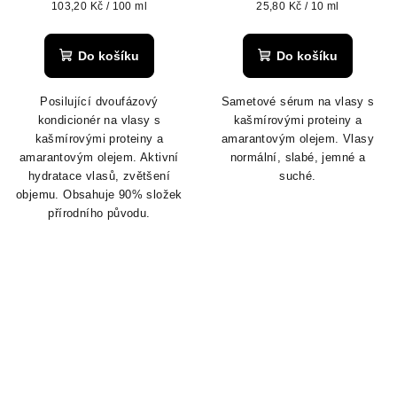
Měrná
Měrná
103,20 Kč / 100 ml
25,80 Kč / 10 ml
cena:
cena:
Do košíku
Do košíku
Posilující dvoufázový
Sametové sérum na vlasy s
kondicionér na vlasy s
kašmírovými proteiny a
kašmírovými proteiny a
amarantovým olejem. Vlasy
amarantovým olejem. Aktivní
normální, slabé, jemné a
hydratace vlasů, zvětšení
suché.
objemu. Obsahuje 90% složek
přírodního původu.