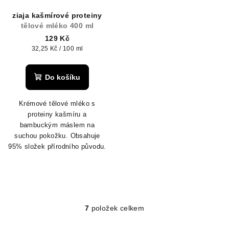
ziaja kašmírové proteiny
tělové mléko 400 ml
129 Kč
Měrná
32,25 Kč / 100 ml
cena:
Do košíku
Krémové tělové mléko s
proteiny kašmíru a
bambuckým máslem na
suchou pokožku.
Obsahuje
95% složek přírodního původu.
7
položek celkem
O
v