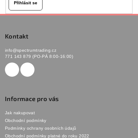
Přihlásit se
Z
á
p
Kontakt
a
info
@
spectrumtrading.cz
t
771 143 879 (PO-PÁ 8:00-16:00)
í
Informace pro vás
Jak nakupovat
Obchodní podmínky
Podmínky ochrany osobních údajů
Obchodní podmínky platné do roku 2022