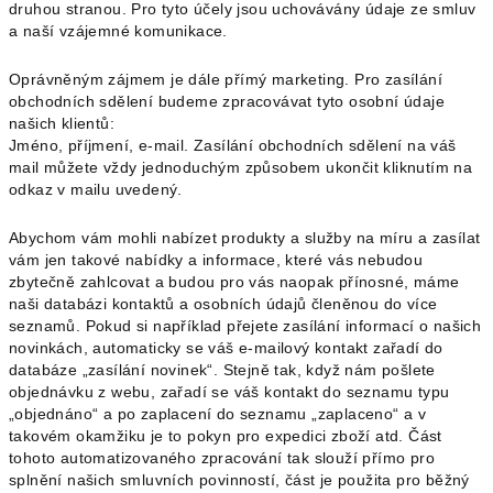
druhou stranou. Pro tyto účely jsou uchovávány údaje ze smluv
a naší vzájemné komunikace.
Oprávněným zájmem je dále přímý marketing. Pro zasílání
obchodních sdělení budeme zpracovávat tyto osobní údaje
našich klientů:
Jméno, příjmení, e-mail. Zasílání obchodních sdělení na váš
mail můžete vždy jednoduchým způsobem ukončit kliknutím na
odkaz v mailu uvedený.
Abychom vám mohli nabízet produkty a služby na míru a zasílat
vám jen takové nabídky a informace, které vás nebudou
zbytečně zahlcovat a budou pro vás naopak přínosné, máme
naši databázi kontaktů a osobních údajů členěnou do více
seznamů. Pokud si například přejete zasílání informací o našich
novinkách, automaticky se váš e-mailový kontakt zařadí do
databáze „zasílání novinek“. Stejně tak, když nám pošlete
objednávku z webu, zařadí se váš kontakt do seznamu typu
„objednáno“ a po zaplacení do seznamu „zaplaceno“ a v
takovém okamžiku je to pokyn pro expedici zboží atd. Část
tohoto automatizovaného zpracování tak slouží přímo pro
splnění našich smluvních povinností, část je použita pro běžný