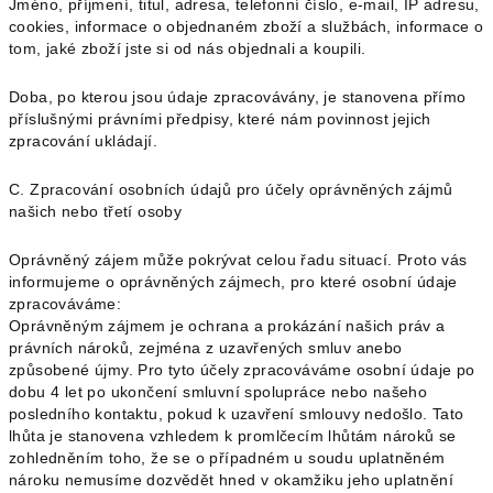
Jméno, příjmení, titul, adresa, telefonní číslo, e-mail, IP adresu,
cookies, informace o objednaném zboží a službách, informace o
tom, jaké zboží jste si od nás objednali a koupili.
Doba, po kterou jsou údaje zpracovávány, je stanovena přímo
příslušnými právními předpisy, které nám povinnost jejich
zpracování ukládají.
C. Zpracování osobních údajů pro účely oprávněných zájmů
našich nebo třetí osoby
Oprávněný zájem může pokrývat celou řadu situací. Proto vás
informujeme o oprávněných zájmech, pro které osobní údaje
zpracováváme:
Oprávněným zájmem je ochrana a prokázání našich práv a
právních nároků, zejména z uzavřených smluv anebo
způsobené újmy. Pro tyto účely zpracováváme osobní údaje po
dobu 4 let po ukončení smluvní spolupráce nebo našeho
posledního kontaktu, pokud k uzavření smlouvy nedošlo. Tato
lhůta je stanovena vzhledem k promlčecím lhůtám nároků se
zohledněním toho, že se o případném u soudu uplatněném
nároku nemusíme dozvědět hned v okamžiku jeho uplatnění