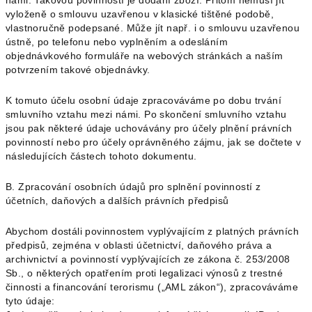
námi. Takovou povinností je dodání zboží. Přitom nemusí jít
vyloženě o smlouvu uzavřenou v klasické tištěné podobě,
vlastnoručně podepsané. Může jít např. i o smlouvu uzavřenou
ústně, po telefonu nebo vyplněním a odesláním
objednávkového formuláře na webových stránkách a naším
potvrzením takové objednávky.
K tomuto účelu osobní údaje zpracováváme po dobu trvání
smluvního vztahu mezi námi. Po skončení smluvního vztahu
jsou pak některé údaje uchovávány pro účely plnění právních
povinností nebo pro účely oprávněného zájmu, jak se dočtete v
následujících částech tohoto dokumentu.
B. Zpracování osobních údajů pro splnění povinností z
účetních, daňových a dalších právních předpisů
Abychom dostáli povinnostem vyplývajícím z platných právních
předpisů, zejména v oblasti účetnictví, daňového práva a
archivnictví a povinností vyplývajících ze zákona č. 253/2008
Sb., o některých opatřením proti legalizaci výnosů z trestné
činnosti a financování terorismu („AML zákon“), zpracováváme
tyto údaje: