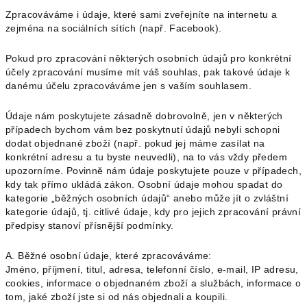
Zpracováváme i údaje, které sami zveřejníte na internetu a
zejména na sociálních sítích (např. Facebook).
Pokud pro zpracování některých osobních údajů pro konkrétní
účely zpracování musíme mít váš souhlas, pak takové údaje k
danému účelu zpracováváme jen s vaším souhlasem.
Údaje nám poskytujete zásadně dobrovolně, jen v některých
případech bychom vám bez poskytnutí údajů nebyli schopni
dodat objednané zboží (např. pokud jej máme zasílat na
konkrétní adresu a tu byste neuvedli), na to vás vždy předem
upozorníme. Povinně nám údaje poskytujete pouze v případech,
kdy tak přímo ukládá zákon. Osobní údaje mohou spadat do
kategorie „běžných osobních údajů“ anebo může jít o zvláštní
kategorie údajů, tj. citlivé údaje, kdy pro jejich zpracování právní
předpisy stanoví přísnější podmínky.
A. Běžné osobní údaje, které zpracováváme:
Jméno, příjmení, titul, adresa, telefonní číslo, e-mail, IP adresu,
cookies, informace o objednaném zboží a službách, informace o
tom, jaké zboží jste si od nás objednali a koupili.