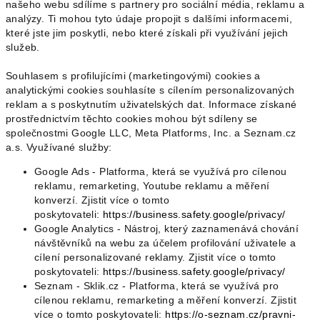
našeho webu sdílíme s partnery pro sociální média, reklamu a
analýzy. Ti mohou tyto údaje propojit s dalšími informacemi,
které jste jim poskytli, nebo které získali při využívání jejich
služeb.
Souhlasem s profilujícími (marketingovými) cookies a
analytickými cookies souhlasíte s cílením personalizovaných
reklam a s poskytnutím uživatelských dat. Informace získané
prostřednictvím těchto cookies mohou být sdíleny se
společnostmi Google LLC, Meta Platforms, Inc. a Seznam.cz
a.s. Využívané služby:
Google Ads - Platforma, která se využívá pro cílenou
reklamu, remarketing, Youtube reklamu a měření
konverzí. Zjistit více o tomto
poskytovateli:
https://business.safety.
google/privacy/
Google Analytics - Nástroj, který zaznamenává chování
návštěvníků na webu za účelem profilování uživatele a
cílení personalizované reklamy. Zjistit více o tomto
poskytovateli:
https://business.safety.
google/privacy/
Seznam - Sklik.cz - Platforma, která se využívá pro
cílenou reklamu, remarketing a měření konverzí. Zjistit
více o tomto poskytovateli:
https://o-
seznam.cz/pravni-