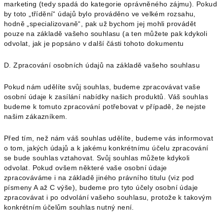
marketing (tedy spadá do kategorie oprávněného zájmu). Pokud
by toto „třídění“ údajů bylo prováděno ve velkém rozsahu,
hodně „specializovaně“, pak už bychom jej mohli provádět
pouze na základě vašeho souhlasu (a ten můžete pak kdykoli
odvolat, jak je popsáno v další části tohoto dokumentu
D. Zpracování osobních údajů na základě vašeho souhlasu
Pokud nám udělíte svůj souhlas, budeme zpracovávat vaše
osobní údaje k zasílání nabídky našich produktů. Váš souhlas
budeme k tomuto zpracování potřebovat v případě, že nejste
našim zákazníkem.
Před tím, než nám váš souhlas udělíte, budeme vás informovat
o tom, jakých údajů a k jakému konkrétnímu účelu zpracování
se bude souhlas vztahovat. Svůj souhlas můžete kdykoli
odvolat. Pokud ovšem některé vaše osobní údaje
zpracováváme i na základě jiného právního titulu (viz pod
písmeny A až C výše), budeme pro tyto účely osobní údaje
zpracovávat i po odvolání vašeho souhlasu, protože k takovým
konkrétním účelům souhlas nutný není.