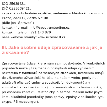
IČO 25639421,
DIČ CZ25639421,
zapsaná v obchodním rejstříku, vedeném u Městského soudu v
Praze, oddíl C, vložka 57108
(dále jen „Správce“)
kontaktní e-mail:
info@spectrumtrading.cz
,
kontaktní telefon: 771 143 879
naše webové stránky:
www.ruzova10.cz
III. Jaké osobní údaje zpracováváme a jak je
získáváme?
Zpracováváme údaje, které nám sami poskytnete. V konkrétních
případech může jít zejména o poskytnutí údajů vyplněním
některého z formulářů na webových stránkách, uvedením údajů
do zřízeného uživatelského účtu na našem webu, poskytnutí
údajů při přípravě smluv a souvisejících dokumentů a v
souvislosti s realizací smluv (tj. v souvislosti s dodáním zboží),
při osobním kontaktu, telefonicky, písemně, mailem nebo jinými
komunikačními prostředky (sms zprávy, zprávy v aplikacích typu
skype, FB messenger).