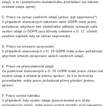
údajů, a to i poskytnutím dodatečného prohlášení (ve kterém
uvedete údaje úplné).
C. Právo na výmaz osobních údajů (právo „být zapomenut“)
V případech stanovených zákonem nebo GDPR máte právo
požadovat, abychom bez zbytečného odkladu vymazali vaše
osobní údaje (v GDPR jsou důvody uvedené v čl. 17, včetně
uvedení výjimek, kdy se výmaz neprovede).
D. Právo na omezení zpracování
V případech stanovených v čl. 18 GDPR máte právo požadovat,
abychom omezili zpracování vašich osobních údajů.
E. Právo na přenositelnost údajů
Za podmínek stanovených v čl. 20 GDPR máte právo získat své
osobní údaje a předat je jinému správci. Je-li to technicky
proveditelné, máte právo požadovat přímo předání jinému
správci.
F. Právo vznést námitku
V případech, kdy osobní údaje zpracováváme pro účely
oprávněných zájmů, máte právo vznést námitku proti takovému