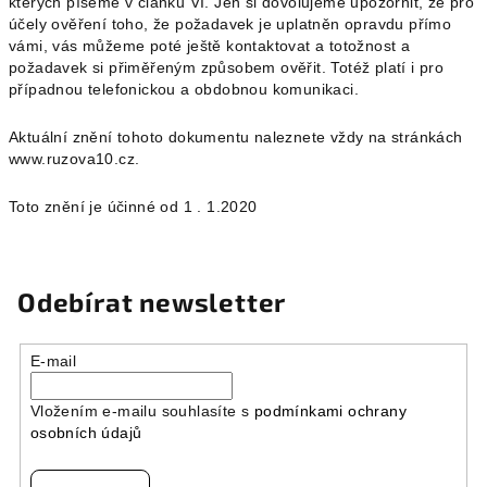
kterých píšeme v článku VI. Jen si dovolujeme upozornit, že pro
účely ověření toho, že požadavek je uplatněn opravdu přímo
vámi, vás můžeme poté ještě kontaktovat a totožnost a
požadavek si přiměřeným způsobem ověřit. Totéž platí i pro
případnou telefonickou a obdobnou komunikaci.
Aktuální znění tohoto dokumentu naleznete vždy na stránkách
www.ruzova10.cz.
Toto znění je účinné od 1 . 1.2020
Odebírat newsletter
E-mail
Vložením e-mailu souhlasíte s
podmínkami ochrany
osobních údajů