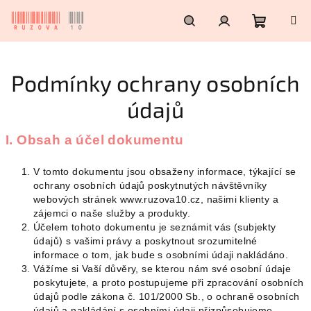
Přejít
na
obsah
Nákupn
Hledat
Přihlášení
Podmínky ochrany osobních
košík
údajů
I. Obsah a účel dokumentu
V tomto dokumentu jsou obsaženy informace, týkající se
ochrany osobních údajů poskytnutých návštěvníky
webových stránek www.ruzova10.cz, našimi klienty a
zájemci o naše služby a produkty.
Účelem tohoto dokumentu je seznámit vás (subjekty
údajů) s vašimi právy a poskytnout srozumitelné
informace o tom, jak bude s osobními údaji nakládáno.
Vážíme si Vaší důvěry, se kterou nám své osobní údaje
poskytujete, a proto postupujeme při zpracování osobních
údajů podle zákona č. 101/2000 Sb., o ochraně osobních
údajů a nakládání s osobními údaji přizpůsobujeme