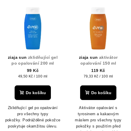
V
o
ý
d
p
u
i
k
s
t
p
ů
r
ziaja sun
zklidňující gel
ziaja sun
aktivátor
o
po opalování 200 ml
opalování 150 ml
d
99 Kč
119 Kč
Měrná
Měrná
49,50 Kč / 100 ml
79,33 Kč / 100 ml
u
cena:
cena:
k
Do košíku
Do košíku
t
ů
Zklidňující gel po opalování
Aktivátor opalování s
pro všechny typy
tyrosinem a kakaovým
pokožky.
Podrážděné pokožce
máslem pro všechny typy
poskytuje okamžitou úlevu.
pokožky s použitím před