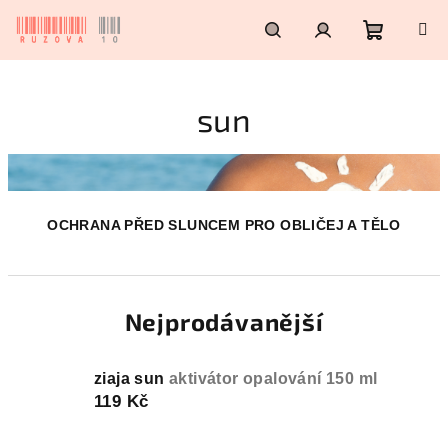
Přejít
na
obsah
Nákupn
Hledat
Přihlášení
sun
košík
OCHRANA PŘED SLUNCEM PRO OBLIČEJ A TĚLO
Nejprodávanější
ziaja sun
aktivátor opalování 150 ml
119 Kč