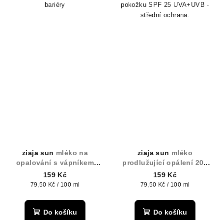
bariéry
pokožku SPF 25 UVA+UVB -
střední ochrana.
ziaja sun
mléko na
ziaja sun
mléko
opalování s vápníkem
prodlužující opálení 200
200ml
ml
159 Kč
159 Kč
Měrná
Měrná
79,50 Kč / 100 ml
79,50 Kč / 100 ml
cena:
cena:
Do košíku
Do košíku