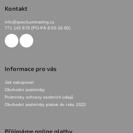
á
u
p
Kontakt
a
info
@
spectrumtrading.cz
t
771 143 879 (PO-PÁ 8:00-16:00)
í
Informace pro vás
Jak nakupovat
Obchodní podmínky
Podmínky ochrany osobních údajů
Obchodní podmínky platné do roku 2022
Přijímáme online platby