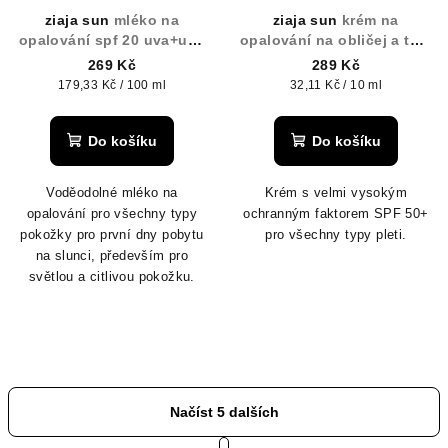
ziaja sun
mléko na
ziaja sun
krém na
opalování spf 20 uva+uvb
opalování na obličej a tělo
150 ml
hydratační spf 50+ 90ml
269 Kč
289 Kč
Měrná
Měrná
179,33 Kč / 100 ml
32,11 Kč / 10 ml
cena:
cena:
Do košíku
Do košíku
Voděodolné mléko na
Krém s velmi vysokým
opalování pro všechny typy
ochranným faktorem SPF 50+
pokožky pro první dny pobytu
pro všechny typy pleti.
na slunci,
především pro
světlou a citlivou pokožku.
Načíst 5 dalších
S