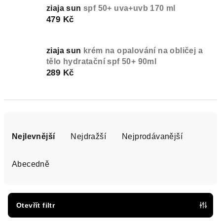
ziaja sun
spf 50+ uva+uvb 170 ml
479 Kč
ziaja sun
krém na opalování na obličej a
tělo hydratační spf 50+ 90ml
289 Kč
Ř
a
Nejlevnější
Nejdražší
Nejprodávanější
z
e
Abecedně
n
í
p
Otevřít filtr
r