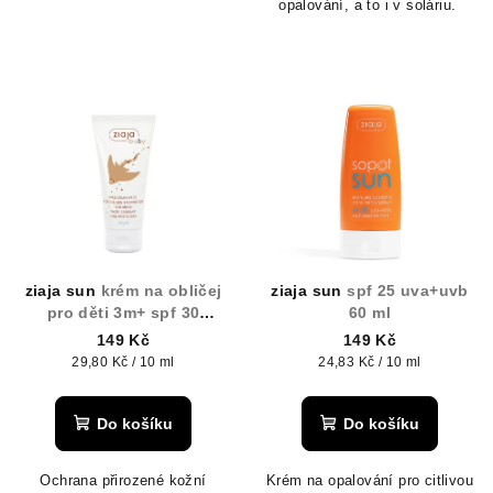
opalování, a to i v soláriu.
ziaja sun
krém na obličej
ziaja sun
spf 25 uva+uvb
pro děti 3m+ spf 30
60 ml
voděodolný 50ml
149 Kč
149 Kč
Měrná
Měrná
29,80 Kč / 10 ml
24,83 Kč / 10 ml
cena:
cena:
Do košíku
Do košíku
Ochrana přirozené kožní
Krém na opalování pro citlivou