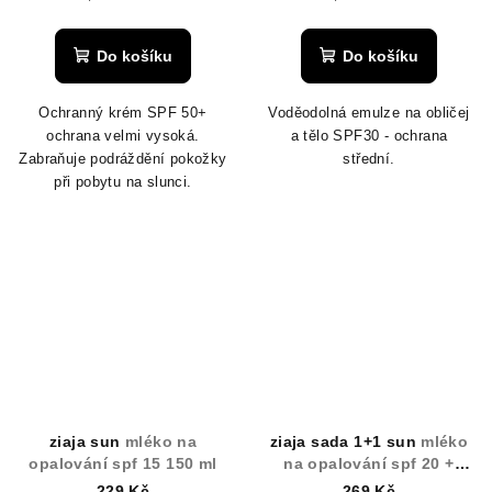
cena:
cena:
Do košíku
Do košíku
Ochranný krém SPF 50+
Voděodolná emulze na obličej
ochrana velmi vysoká.
a tělo SPF30 - ochrana
Zabraňuje podráždění pokožky
střední.
při pobytu na slunci.
ziaja sun
mléko na
ziaja sada 1+1 sun
mléko
opalování spf 15 150 ml
na opalování spf 20 +
aktivátor opalování
229 Kč
269 Kč