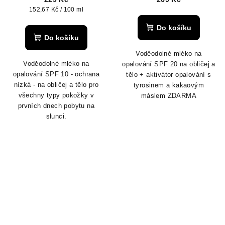
Měrná
152,67 Kč / 100 ml
cena:
Do košíku
Do košíku
Voděodolné mléko na
Voděodolné mléko na
opalování SPF 20 na obličej a
opalování SPF 10 - ochrana
tělo + aktivátor opalování s
nízká - na obličej a tělo pro
tyrosinem a kakaovým
všechny typy pokožky v
máslem ZDARMA
prvních dnech pobytu na
slunci.