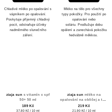
Chladivé mléko po opalování s
Mléko na tělo pro všechny
vápníkem po opalování.
typy pokožky.
Pro použití po
Poskytuje příjemný chladivý
opalování nebo
pocit, odstraňuje účinky
soláriu.
Prodlužuje dobu
nadměrného slunečního
opálení a zanechává pokožku
záření.
hedvábně měkkou.
ziaja sun
s vitamín c spf
ziaja sun
mléko na
50+ 50 ml
opalování na obličej a tělo
spf 30 100ml
189 Kč
219 Kč
Měrná
Měrná
37,80 Kč / 10 ml
21,90 Kč / 10 ml