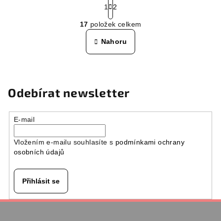
t
1
2
O
r
17
položek celkem
á
v
n
l
Nahoru
k
á
o
d
v
a
á
n
c
Odebírat newsletter
í
í
p
r
E-mail
v
k
Vložením e-mailu souhlasíte s
podmínkami ochrany
y
osobních údajů
v
ý
Přihlásit se
p
i
Z
s