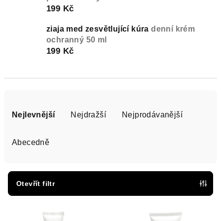
199 Kč
ziaja med zesvětlující kúra
denní krém
ochranný 50 ml
199 Kč
Ř
a
Nejlevnější
Nejdražší
Nejprodávanější
z
e
Abecedně
n
í
p
Otevřít filtr
r
V
o