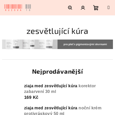
Přejít
na
obsah
Nákupn
Hledat
Přihlášení
zesvětlující kúra
košík
Nejprodávanější
ziaja med zesvětlující kúra
korektor
zabarvení 30 ml
169 Kč
ziaja med zesvětlující kúra
noční krém
protivráskový 50 ml