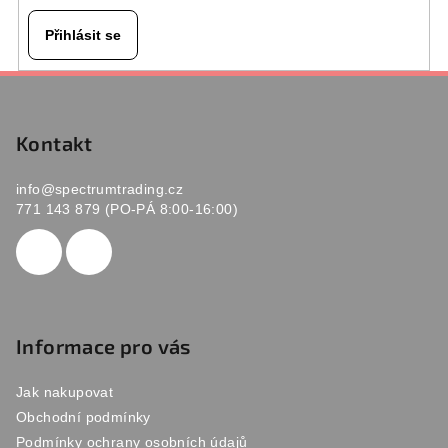
v
k
Přihlásit se
y
v
Z
ý
á
p
p
Kontakt
i
s
a
u
info
@
spectrumtrading.cz
t
771 143 879 (PO-PÁ 8:00-16:00)
í
Informace pro vás
Jak nakupovat
Obchodní podmínky
Podmínky ochrany osobních údajů