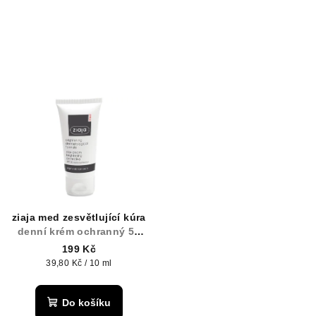
ziaja med zesvětlující kúra
denní krém ochranný 50
ml
199 Kč
Měrná
39,80 Kč / 10 ml
cena:
Do košíku