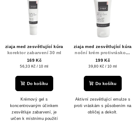
ý
d
p
u
i
k
s
t
p
ů
r
ziaja med zesvětlující kúra
ziaja med zesvětlující kúra
o
korektor zabarvení 30 ml
noční krém protivráskový
50 ml
d
169 Kč
199 Kč
Měrná
Měrná
56,33 Kč / 10 ml
39,80 Kč / 10 ml
u
cena:
cena:
k
Do košíku
Do košíku
t
ů
Krémový gel s
Aktivní zesvětlující emulze s
koncentrovaným účinkem
proti vráskám s působením na
zesvětluje zabarvení, je
obličej a dekolt.
určen k místnímu použití