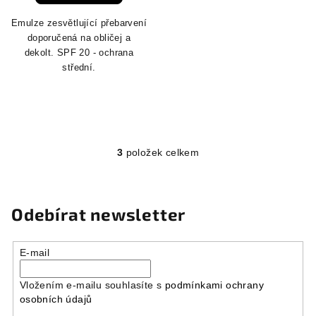
Emulze zesvětlující přebarvení
doporučená na obličej a
dekolt. SPF 20 - ochrana
střední.
3
položek celkem
O
v
l
á
Odebírat newsletter
d
a
E-mail
c
í
Vložením e-mailu souhlasíte s
podmínkami ochrany
p
osobních údajů
r