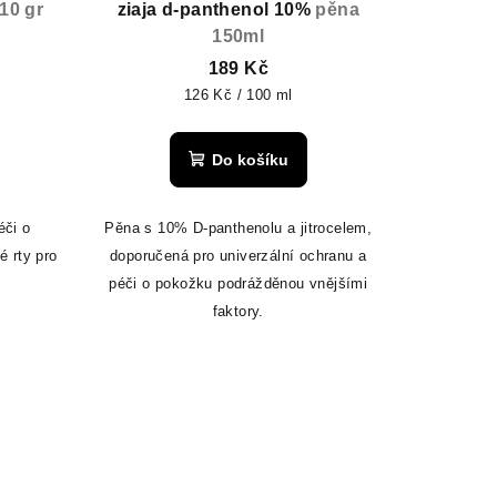
10 gr
ziaja d-panthenol 10%
pěna
150ml
189 Kč
Měrná
126 Kč / 100 ml
cena:
Do košíku
éči o
Pěna s 10% D-panthenolu a jitrocelem,
 rty pro
doporučená pro univerzální ochranu a
péči o pokožku podrážděnou vnějšími
faktory.