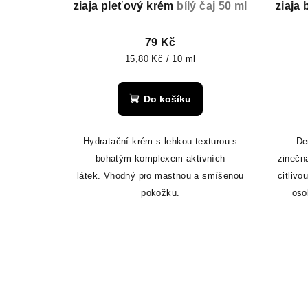
ziaja pleťový krém
bílý čaj 50 ml
ziaja
79 Kč
Měrná
15,80 Kč / 10 ml
cena:
Do košíku
Hydratační krém s lehkou texturou s
De
bohatým komplexem aktivních
zinečn
látek.
Vhodný pro mastnou a smíšenou
citlivo
pokožku.
oso