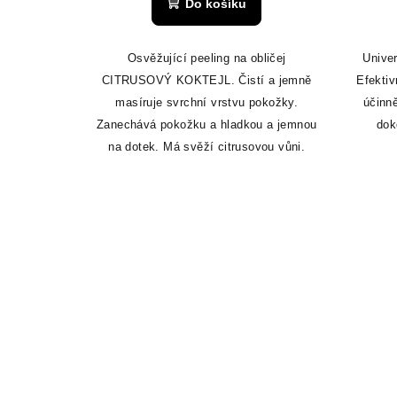
Do košíku
k
t
Osvěžující peeling na obličej
Univer
CITRUSOVÝ KOKTEJL. Čistí a jemně
Efektiv
ů
masíruje svrchní vrstvu pokožky.
účinn
Zanechává pokožku a hladkou a jemnou
dok
na dotek. Má svěží citrusovou vůni.