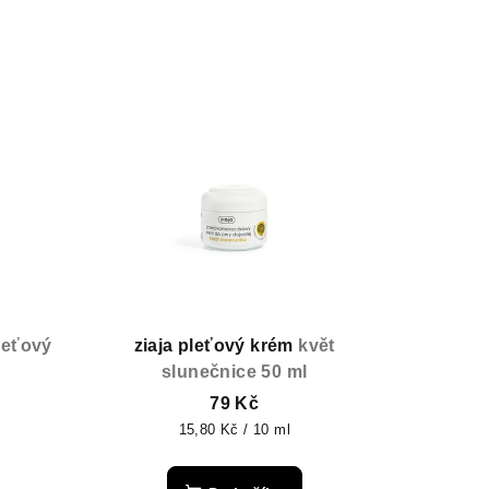
leťový
ziaja pleťový krém
květ
slunečnice 50 ml
79 Kč
Měrná
15,80 Kč / 10 ml
cena: