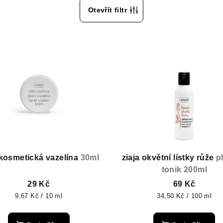
Otevřít filtr
 kosmetická vazelína
30ml
ziaja okvětní lístky růže
p
tonik 200ml
29 Kč
69 Kč
Měrná
Měrná
9,67 Kč / 10 ml
34,50 Kč / 100 ml
cena:
cena: