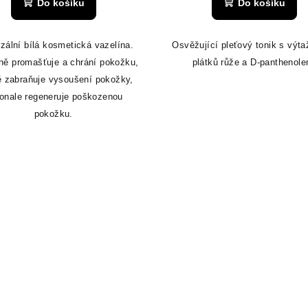
Do košíku
Do košíku
zální bílá kosmetická vazelína.
Osvěžující pleťový tonik s výt
ně promašťuje a chrání pokožku,
plátků růže a D-panthenole
ě zabraňuje vysoušení pokožky,
onale regeneruje poškozenou
pokožku.