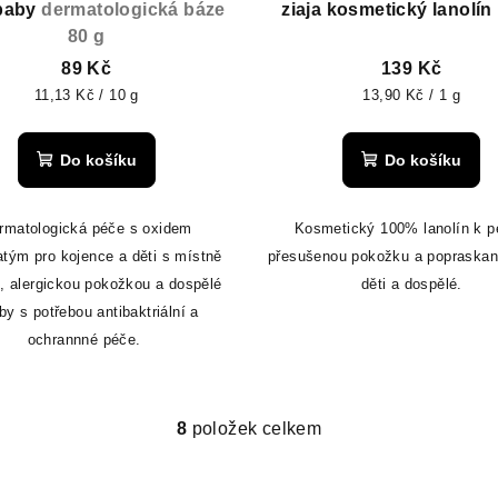
 baby
dermatologická báze
ziaja kosmetický lanolín
80 g
89 Kč
139 Kč
Měrná
Měrná
11,13 Kč / 10 g
13,90 Kč / 1 g
cena:
cena:
Do košíku
Do košíku
rmatologická péče s oxidem
Kosmetický 100% lanolín k p
atým pro kojence a děti s místně
přesušenou pokožku a popraskané
u, alergickou pokožkou a dospělé
děti a dospělé.
by s potřebou antibaktriální a
ochrannné péče.
8
položek celkem
O
v