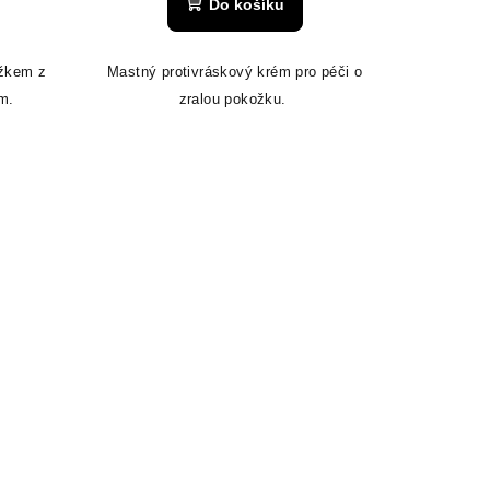
Do košíku
ažkem z
Mastný protivráskový krém pro péči o
m.
zralou pokožku.