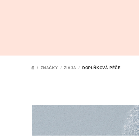
Přejít
na
obsah
/
ZNAČKY
/
ZIAJA
/
DOPLŇKOVÁ PÉČE
DOMŮ