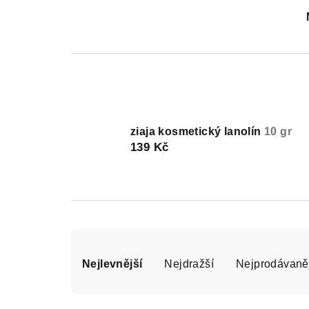
ziaja kosmetický lanolín
10 gr
139 Kč
Ř
Nejlevnější
Nejdražší
Nejprodávaně
a
z