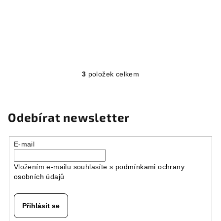
3
položek celkem
O
v
l
á
Odebírat newsletter
d
a
E-mail
c
í
Vložením e-mailu souhlasíte s
podmínkami ochrany
p
osobních údajů
r
v
k
Přihlásit se
y