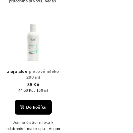
přírodního původu. Vegan
ziaja aloe
pleťové mléko
200 ml
89 Kč
Měrná
44,50 Kč / 100 ml
cena:
Do košíku
Jemné čistící mléko k
odstranění make-upu. Vegan