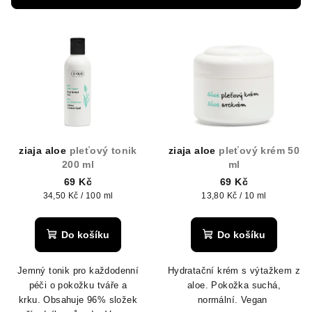
r
V
o
ý
d
p
u
i
k
s
t
p
ů
r
ziaja aloe
pleťový tonik
ziaja aloe
pleťový krém 50
o
200 ml
ml
d
69 Kč
69 Kč
Měrná
Měrná
34,50 Kč / 100 ml
13,80 Kč / 10 ml
u
cena:
cena:
k
Do košíku
Do košíku
t
ů
Jemný tonik pro každodenní
Hydratační krém s výtažkem z
péči o pokožku tváře a
aloe. Pokožka suchá,
krku.
Obsahuje 96% složek
normální.
Vegan