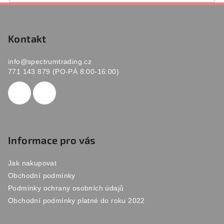
v
Z
ý
á
p
p
Kontakt
i
s
a
u
info
@
spectrumtrading.cz
t
771 143 879 (PO-PÁ 8:00-16:00)
í
Informace pro vás
Jak nakupovat
Obchodní podmínky
Podmínky ochrany osobních údajů
Obchodní podmínky platné do roku 2022