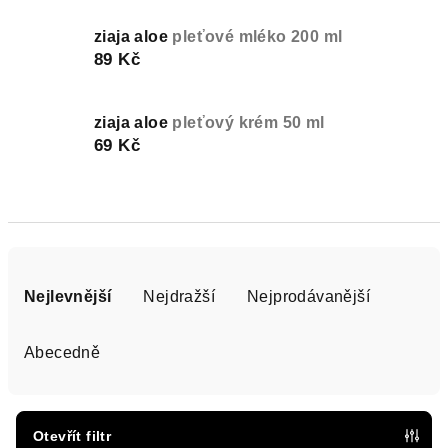
ziaja aloe
pleťové mléko 200 ml
89 Kč
ziaja aloe
pleťový krém 50 ml
69 Kč
Ř
a
Nejlevnější
Nejdražší
Nejprodávanější
z
e
Abecedně
n
í
p
Otevřít filtr