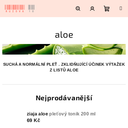
Přejít
na
obsah
Nákupn
Hledat
Přihlášení
aloe
košík
SUCHÁ A NORMÁLNÍ PLEŤ . ZKLIDŇUJÍCÍ ÚČINEK VÝTAŽEK
Z LISTŮ ALOE
Nejprodávanější
ziaja aloe
pleťový tonik 200 ml
69 Kč