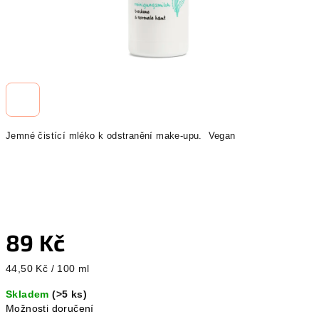
Jemné čistící mléko k odstranění make-upu. Vegan
89 Kč
Měrná
44,50 Kč / 100 ml
cena:
Skladem
(>5 ks)
Možnosti doručení