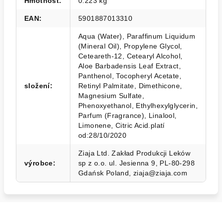
Hmotnost
:
0.223 kg
EAN
:
5901887013310
Aqua (Water), Paraffinum Liquidum
(Mineral Oil), Propylene Glycol,
Ceteareth-12, Cetearyl Alcohol,
Aloe Barbadensis Leaf Extract,
Panthenol, Tocopheryl Acetate,
složení
:
Retinyl Palmitate, Dimethicone,
Magnesium Sulfate,
Phenoxyethanol, Ethylhexylglycerin,
Parfum (Fragrance), Linalool,
Limonene, Citric Acid.platí
od:28/10/2020
Ziaja Ltd. Zakład Produkcji Leków
výrobce
:
sp z o.o. ul. Jesienna 9, PL-80-298
Gdańsk Poland, ziaja@ziaja.com