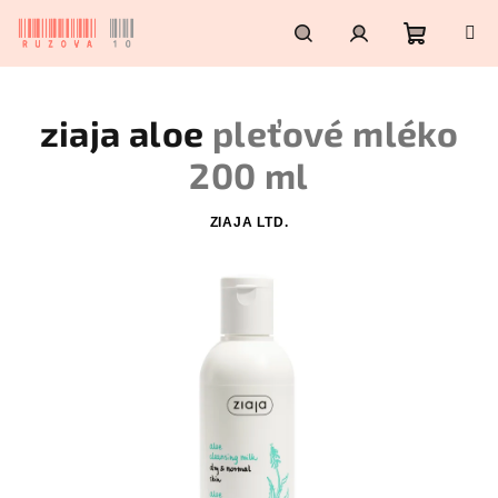
Přejít
na
obsah
Nákupn
Hledat
Přihlášení
ziaja aloe
pleťové mléko
košík
200 ml
ZIAJA LTD.