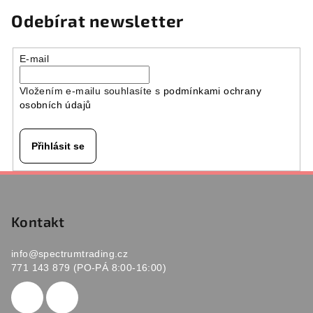
Odebírat newsletter
E-mail
Vložením e-mailu souhlasíte s
podmínkami ochrany
osobních údajů
Přihlásit se
Z
á
p
Kontakt
a
info
@
spectrumtrading.cz
t
771 143 879 (PO-PÁ 8:00-16:00)
í