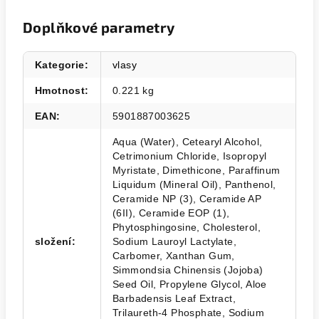
Doplňkové parametry
Kategorie
:
vlasy
Hmotnost
:
0.221 kg
EAN
:
5901887003625
Aqua (Water), Cetearyl Alcohol,
Cetrimonium Chloride, Isopropyl
Myristate, Dimethicone, Paraffinum
Liquidum (Mineral Oil), Panthenol,
Ceramide NP (3), Ceramide AP
(6II), Ceramide EOP (1),
Phytosphingosine, Cholesterol,
složení
:
Sodium Lauroyl Lactylate,
Carbomer, Xanthan Gum,
Simmondsia Chinensis (Jojoba)
Seed Oil, Propylene Glycol, Aloe
Barbadensis Leaf Extract,
Trilaureth-4 Phosphate, Sodium