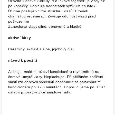
Uzavírá vlasové kutikuly. Hloubkově regeneruje vlasy až
po konečky. Doplňuje nedostatek vyživujících látek.
Účinně posiluje vnitřní strukturu vlasů. Provádí
okamžitou regeneraci. Zvyšuje odolnost vlasů před
poškozením
Zanechává vlasy silné, obnovené a hladké
aktivní látky
Ceramidy, extrakt z aloe, jojobový olej
návod k použití
Aplikujte malé množství kondicionéru rovnoměrně na
čerstvě umyté vlasy. Neplachujte. Při přílišném zatížení
vlasů lze dobrých výsledků dosáhnout se spláchnutím
kondicionéru po 3 - 5 minutách. Doporučujeme používat
ostatní přípravky z ceramidové řady.