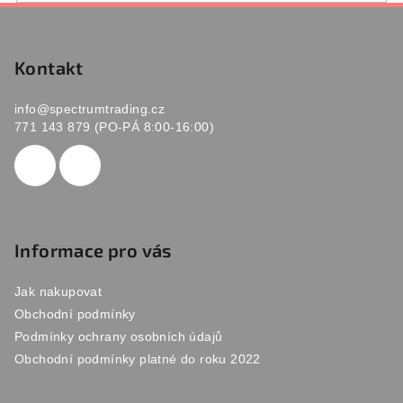
Z
á
p
Kontakt
a
info
@
spectrumtrading.cz
t
771 143 879 (PO-PÁ 8:00-16:00)
í
Informace pro vás
Jak nakupovat
Obchodní podmínky
Podmínky ochrany osobních údajů
Obchodní podmínky platné do roku 2022