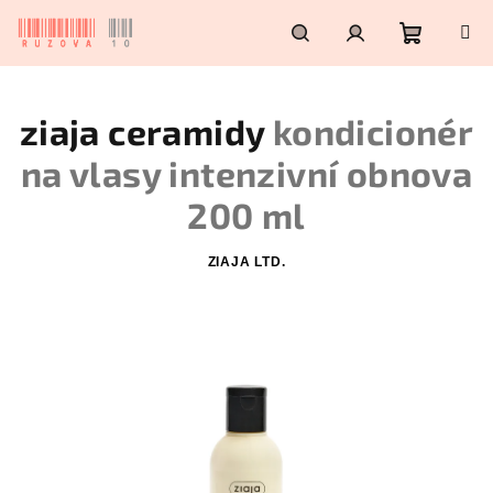
Přejít
na
obsah
Nákupn
Hledat
Přihlášení
ziaja ceramidy
kondicionér
košík
na vlasy intenzivní obnova
200 ml
ZIAJA LTD.