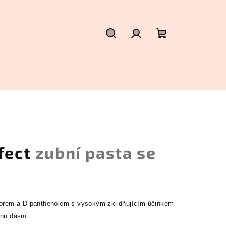
Hledat
Přihlášení
Nákupní
košík
rfect
zubní pasta se
luorem a D-panthenolem s vysokým zklidňujícím účinkem
enu dásní.