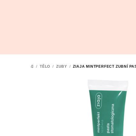
Přejít
na
obsah
/
TĚLO
/
ZUBY
/
ZIAJA MINTPERFECT
ZUBNÍ PA
DOMŮ