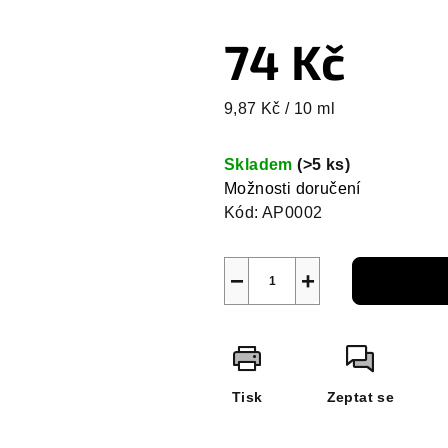
74 Kč
Měrná
9,87 Kč / 10 ml
cena:
Skladem
(>5 ks)
Možnosti doručení
Kód:
AP0002
−
+
Tisk
Zeptat se