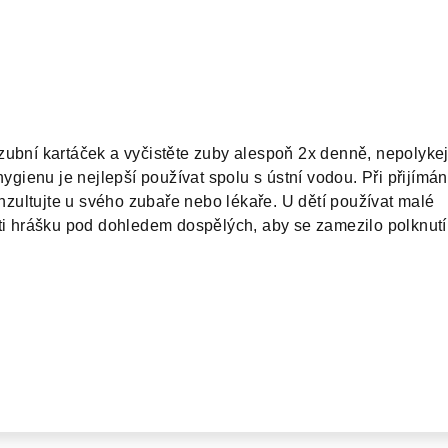
ubní kartáček a vyčistěte zuby alespoň 2x denně, nepolykej
hygienu je nejlepší používat spolu s ústní vodou. Při přijímán
konzultujte u svého zubaře nebo lékaře. U dětí používat malé
sti hrášku pod dohledem dospělých, aby se zamezilo polknutí