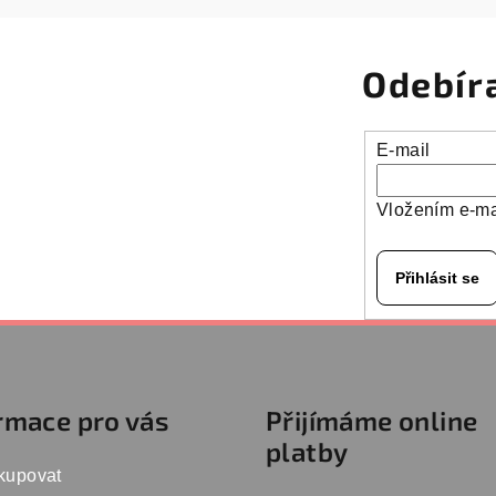
Odebír
E-mail
Vložením e-ma
Přihlásit se
rmace pro vás
Přijímáme online
platby
kupovat