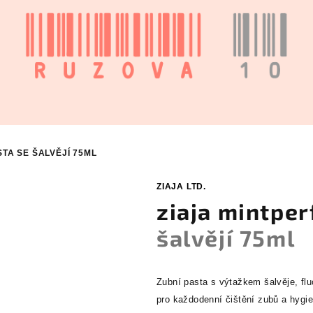
STA SE ŠALVĚJÍ 75ML
ZIAJA LTD.
ziaja mintpe
šalvějí 75ml
Zubní pasta s výtažkem šalvěje, f
pro každodenní čištění zubů a hygi