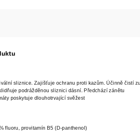
duktu
vální sliznice. Zajišťuje ochranu proti kazům. Účinně čistí z
klidňuje podrážděnou sliznici dásní. Předchází zánětu
máty poskytuje dlouhotrvající svěžest
% fluoru, provitamín B5 (D-panthenol)