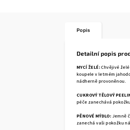
Popis
Detailní popis pro
MYCÍ ŽELÉ:
Chvějivé želé
koupele v letmém jahod
nádherně provoněnou.
CUKROVÝ TĚLOVÝ PEELI
péče zanechává pokožku
PĚNOVÉ MÝDLO:
Jemně č
zanechá vaši pokožku n