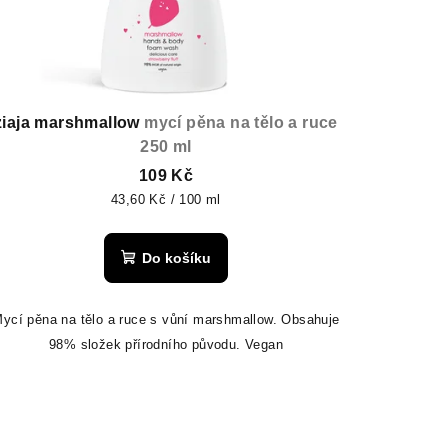
ziaja marshmallow
mycí pěna na tělo a ruce
250 ml
109 Kč
Měrná
43,60 Kč / 100 ml
cena:
Do košíku
ycí pěna na tělo a ruce s vůní marshmallow. Obsahuje
98% složek přírodního původu. Vegan