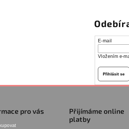
Odebír
E-mail
Vložením e-ma
Přihlásit se
rmace pro vás
Přijímáme online
platby
kupovat