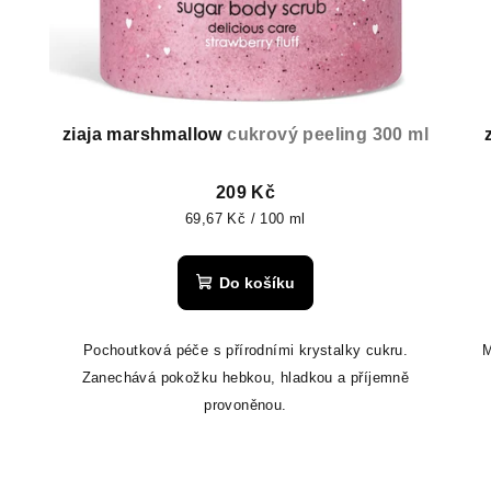
ziaja marshmallow
cukrový peeling 300 ml
209 Kč
Měrná
69,67 Kč / 100 ml
cena:
Do košíku
Pochoutková péče s přírodními krystalky cukru.
M
Zanechává pokožku hebkou, hladkou a příjemně
provoněnou.