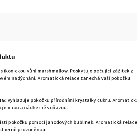
duktu
 s ikonickou vůní marshmallow. Poskytuje pečující zážitek z
ovém nadýchání. Aromatická relace zanechá vaši pokožku
NG:
Vyhlazuje pokožku přírodními krystalky cukru. Aromatick
 jemnou a nádherně voňavou.
istí pokožku pomocí jahodových bublinek. Aromatická relac
ádherně provoněnou.