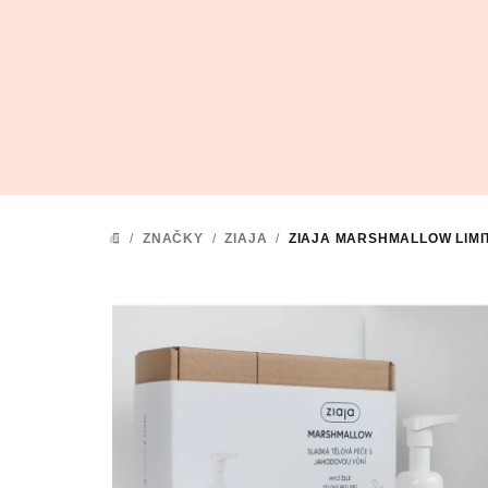
Přejít
na
obsah
/
ZNAČKY
/
ZIAJA
/
ZIAJA MARSHMALLOW LIMI
DOMŮ