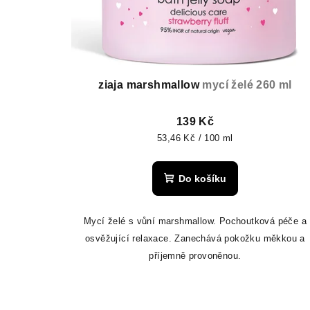
ziaja marshmallow
mycí želé 260 ml
139 Kč
Měrná
53,46 Kč / 100 ml
cena:
Do košíku
Mycí želé s vůní marshmallow. Pochoutková péče a
osvěžující relaxace. Zanechává pokožku měkkou a
příjemně provoněnou.