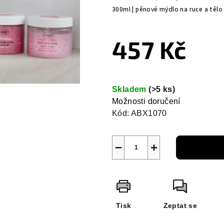
300ml | pěnové mýdlo na ruce a tělo
457 Kč
Měrná
cena:
Skladem
(>5 ks)
Možnosti doručení
Kód:
ABX1070
−
+
Tisk
Zeptat se