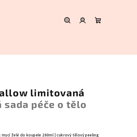
Hledat
Přihlášení
Nákupní
košík
allow limitovaná
 sada péče o tělo
: m
ycí želé do koupele 260ml | cukrový tělový peeling