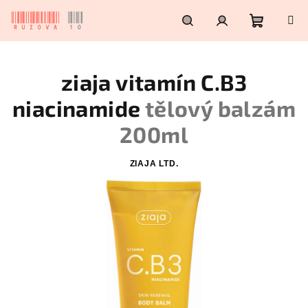
Přejít
na
obsah
Nákupn
Hledat
Přihlášení
ziaja vitamín C.B3
košík
niacinamide
tělový balzám
200ml
ZIAJA LTD.