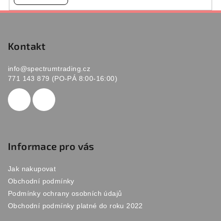
Z
á
p
Kontakt
a
info
@
spectrumtrading.cz
t
771 143 879 (PO-PÁ 8:00-16:00)
í
Informace pro vás
Jak nakupovat
Obchodní podmínky
Podmínky ochrany osobních údajů
Obchodní podmínky platné do roku 2022