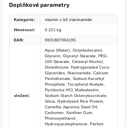
Doplňkové parametry
Kategorie
:
vitamín c.b3 niacinamide
Hmotnost
:
0.221 kg
EAN
:
5901887056195
Aqua (Water), Octyldodecanol,
Glycerin, Glyceryl Stearate, PEG-
100 Stearate, Cetearyl Alcohol,
Dimethicone, Hydrogenated Coco-
Glycerides, Niacinamide, Calcium
Pantothenate, Sodium Ascorbyl
Phosphate, Tocopheryl Acetate,
Pyridoxine HCl, Maltodextrin,
složení
:
Sodium Starch Octenylsuccinate,
Silica, Hydrolyzed Rice Protein,
Camellia Japonica Seed Oil,
Carbomer, Xanthan Gum,
Phenoxyethanol,
Hydroxyacetophenone, Parfum