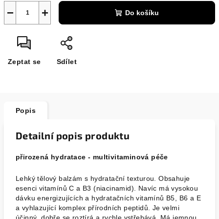
−
+
Do košíku
Zeptat se
Sdílet
Popis
Detailní popis produktu
přirozená hydratace - multivitaminová péče
Lehký tělový balzám s hydratační texturou. Obsahuje
esenci vitamínů C a B3 (niacinamid). Navíc má vysokou
dávku energizujících a hydratačních vitamínů B5, B6 a E
a vyhlazující komplex přírodních peptidů. Je velmi
účinný, dobře se roztírá a rychle vstřebává. Má jemnou