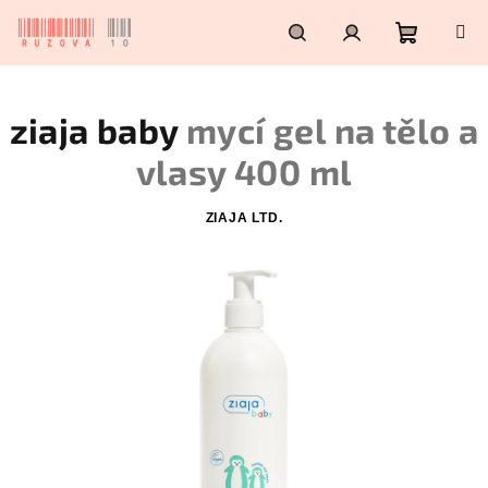
Přejít
na
obsah
Nákupn
Hledat
Přihlášení
ziaja baby
mycí gel na tělo a
košík
vlasy 400 ml
ZIAJA LTD.