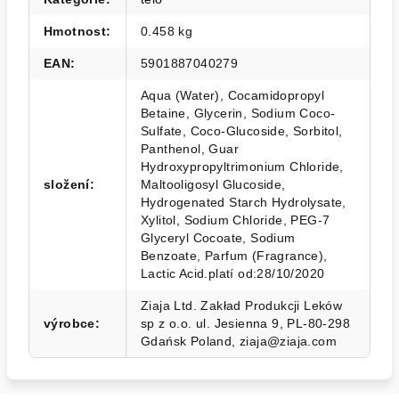
Hmotnost
:
0.458 kg
EAN
:
5901887040279
Aqua (Water), Cocamidopropyl
Betaine, Glycerin, Sodium Coco-
Sulfate, Coco-Glucoside, Sorbitol,
Panthenol, Guar
Hydroxypropyltrimonium Chloride,
složení
:
Maltooligosyl Glucoside,
Hydrogenated Starch Hydrolysate,
Xylitol, Sodium Chloride, PEG-7
Glyceryl Cocoate, Sodium
Benzoate, Parfum (Fragrance),
Lactic Acid.platí od:28/10/2020
Ziaja Ltd. Zakład Produkcji Leków
výrobce
:
sp z o.o. ul. Jesienna 9, PL-80-298
Gdańsk Poland, ziaja@ziaja.com