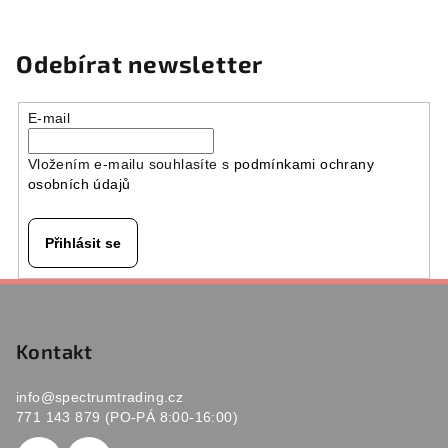
Odebírat newsletter
E-mail
Vložením e-mailu souhlasíte s
podmínkami ochrany
osobních údajů
Přihlásit se
Z
á
p
Kontakt
a
info
@
spectrumtrading.cz
t
771 143 879 (PO-PÁ 8:00-16:00)
í