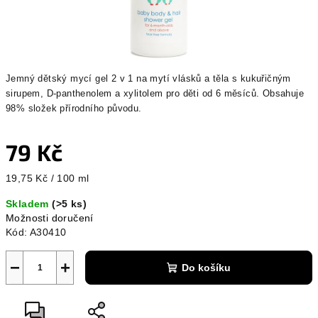
Jemný dětský mycí gel 2 v 1 na mytí vlásků a těla s kukuřičným
sirupem, D-panthenolem a xylitolem pro děti od 6 měsíců. Obsahuje
98% složek přírodního původu.
79 Kč
Měrná
19,75 Kč / 100 ml
cena:
Skladem
(>5 ks)
Možnosti doručení
Kód:
A30410
−
+
Do košíku