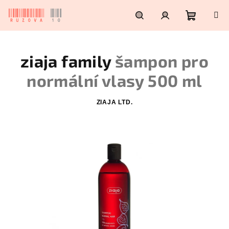
Přejít
na
obsah
Nákupn
Hledat
Přihlášení
ziaja family
šampon pro
košík
normální vlasy 500 ml
ZIAJA LTD.