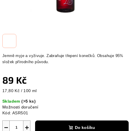
Jemně myje a vyživuje.
Zabraňuje třepení konečků.
Obsahuje 95%
složek přírodního původu.
89 Kč
Měrná
17,80 Kč / 100 ml
cena:
Skladem
(>5 ks)
Možnosti doručení
Kód:
ASR501
−
+
Do košíku