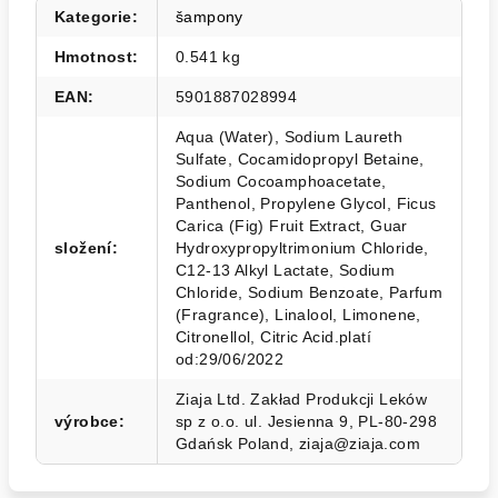
Kategorie
:
šampony
Hmotnost
:
0.541 kg
EAN
:
5901887028994
Aqua (Water), Sodium Laureth
Sulfate, Cocamidopropyl Betaine,
Sodium Cocoamphoacetate,
Panthenol, Propylene Glycol, Ficus
Carica (Fig) Fruit Extract, Guar
složení
:
Hydroxypropyltrimonium Chloride,
C12-13 Alkyl Lactate, Sodium
Chloride, Sodium Benzoate, Parfum
(Fragrance), Linalool, Limonene,
Citronellol, Citric Acid.platí
od:29/06/2022
Ziaja Ltd. Zakład Produkcji Leków
výrobce
:
sp z o.o. ul. Jesienna 9, PL-80-298
Gdańsk Poland, ziaja@ziaja.com