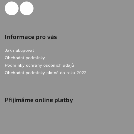
í
Informace pro vás
Jak nakupovat
Obchodní podmínky
Podmínky ochrany osobních údajů
Obchodní podmínky platné do roku 2022
Přijímáme online platby