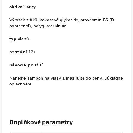
aktivní látky
Výtažek z fíků, kokosové glykosidy, provitamín B5 (D-
panthenol), polyquaterninum
typ vlasů
normální 12+
návod k použití
Naneste šampon na vlasy a masírujte do pěny. Důkladně
opláchněte.
Doplňkové parametry