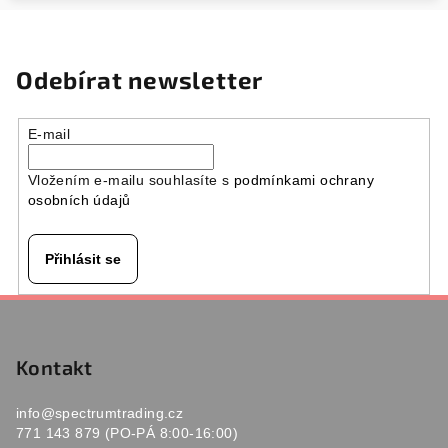
Odebírat newsletter
E-mail
Vložením e-mailu souhlasíte s
podmínkami ochrany
osobních údajů
Přihlásit se
Z
á
p
Kontakt
a
info
@
spectrumtrading.cz
t
771 143 879 (PO-PÁ 8:00-16:00)