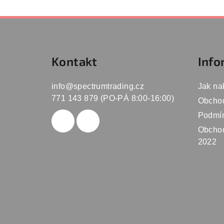
Z
á
Kontakt
Info
p
a
info
@
spectrumtrading.cz
Jak na
t
771 143 879 (PO-PÁ 8:00-16:00)
Obcho
Podmín
í
Obchod
2022