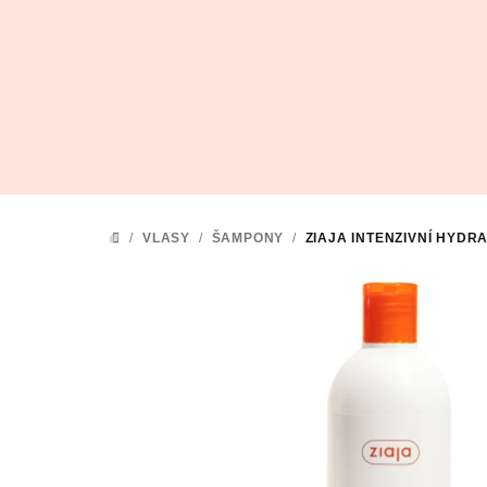
Přejít
na
obsah
/
VLASY
/
ŠAMPONY
/
ZIAJA INTENZIVNÍ HYDR
DOMŮ