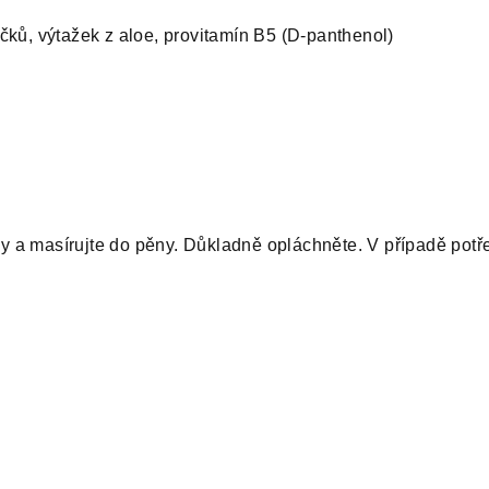
čků, výtažek z aloe, provitamín B5 (D-panthenol)
 a masírujte do pěny. Důkladně opláchněte. V případě potř