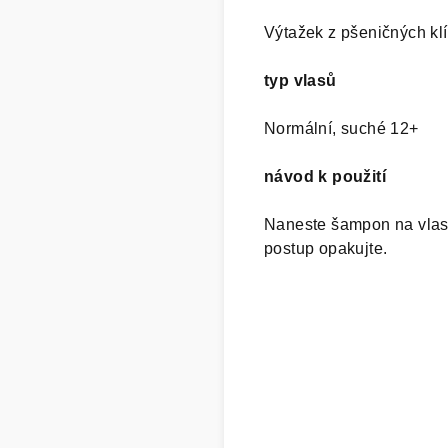
Výtažek z pšeničných klí
typ vlasů
Normální, suché 12+
návod k použití
Naneste šampon na vlasy
postup opakujte.