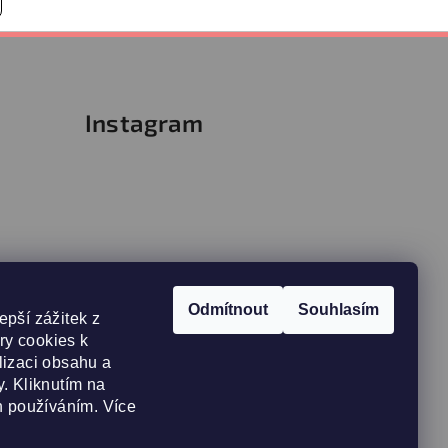
Instagram
Odmítnout
Souhlasím
epší zážitek z
y cookies k
lizaci obsahu a
. Kliknutím na
h používáním. Více