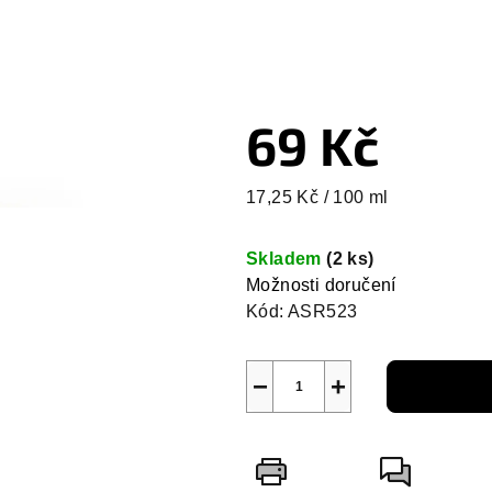
69 Kč
Měrná
17,25 Kč / 100 ml
cena:
Skladem
(2 ks)
Možnosti doručení
Kód:
ASR523
−
+