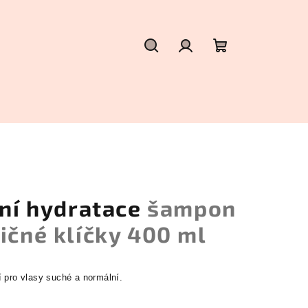
Hledat
Přihlášení
Nákupní
košík
vní hydratace
šampon
ičné klíčky 400 ml
 pro vlasy suché a normální.