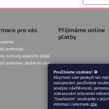
rmace pro vás
Přijímáme online
platby
kupovat
dní podmínky
ky ochrany osobních údajů
ní podmínky platné do roku
Používáme cookies! 🍪
Abychom vám poskytli ten nejl
nakupování, používáme soubor
analýze návštěvnosti, persona
zobrazování relevantní reklamy
"Souhlasím" souhlasíte s jejic
informací naleznete
zde
.