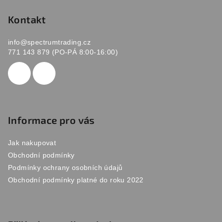
á
p
Kontakt
a
info
@
spectrumtrading.cz
t
771 143 879 (PO-PÁ 8:00-16:00)
í
Informace pro vás
Jak nakupovat
Obchodní podmínky
Podmínky ochrany osobních údajů
Obchodní podmínky platné do roku 2022