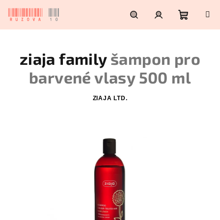
Přejít
na
obsah
Nákupn
Hledat
Přihlášení
ziaja family
šampon pro
košík
barvené vlasy 500 ml
ZIAJA LTD.