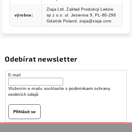
Ziaja Ltd. Zakład Produkcji Leków
výrobce
:
sp z o.o. ul. Jesienna 9, PL-80-298
Gdańsk Poland, ziaja@ziaja.com
Odebírat newsletter
E-mail
Vložením e-mailu souhlasíte s
podmínkami ochrany
osobních údajů
Přihlásit se
Z