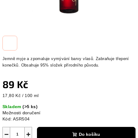
Jemně myje a zpomaluje vymývání barvy vlasů. Zabraňuje třepení
konečků. Obsahuje 95% složek přírodního původu.
89 Kč
Měrná
17,80 Kč / 100 ml
cena:
Skladem
(>5 ks)
Možnosti doručení
Kód:
ASR504
−
+
Do košíku