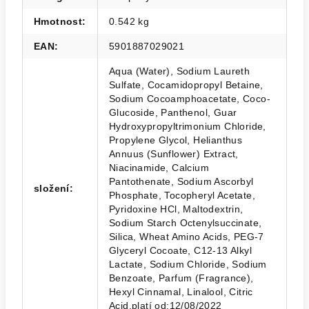
Hmotnost
:
0.542 kg
EAN
:
5901887029021
Aqua (Water), Sodium Laureth
Sulfate, Cocamidopropyl Betaine,
Sodium Cocoamphoacetate, Coco-
Glucoside, Panthenol, Guar
Hydroxypropyltrimonium Chloride,
Propylene Glycol, Helianthus
Annuus (Sunflower) Extract,
Niacinamide, Calcium
Pantothenate, Sodium Ascorbyl
složení
:
Phosphate, Tocopheryl Acetate,
Pyridoxine HCl, Maltodextrin,
Sodium Starch Octenylsuccinate,
Silica, Wheat Amino Acids, PEG-7
Glyceryl Cocoate, C12-13 Alkyl
Lactate, Sodium Chloride, Sodium
Benzoate, Parfum (Fragrance),
Hexyl Cinnamal, Linalool, Citric
Acid.platí od:12/08/2022