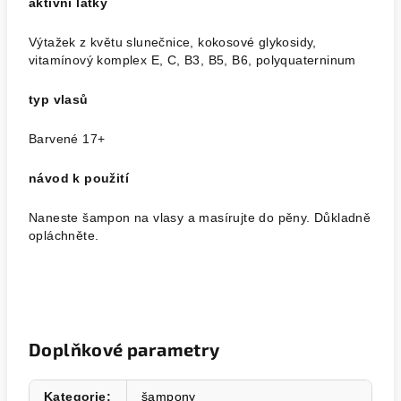
aktivní látky
Výtažek z květu slunečnice, kokosové glykosidy,
vitamínový komplex E, C, B3, B5, B6, polyquaterninum
typ vlasů
Barvené 17+
návod k použití
Naneste šampon na vlasy a masírujte do pěny. Důkladně
opláchněte.
Doplňkové parametry
Kategorie
:
šampony