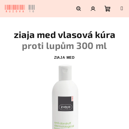
Přejít
na
obsah
Nákupn
Hledat
Přihlášení
ziaja med vlasová kúra
košík
proti lupům 300 ml
ZIAJA MED