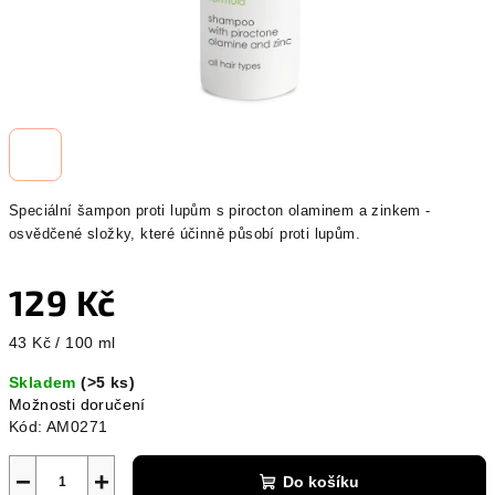
Speciální šampon proti lupům s pirocton olaminem a zinkem -
osvědčené složky, které účinně působí proti lupům.
129 Kč
Měrná
43 Kč / 100 ml
cena:
Skladem
(>5 ks)
Možnosti doručení
Kód:
AM0271
−
+
Do košíku