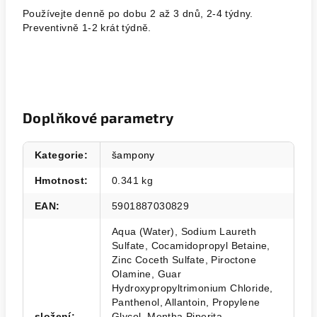
Používejte denně po dobu 2 až 3 dnů, 2-4 týdny.
Preventivně 1-2 krát týdně.
Doplňkové parametry
Kategorie
:
šampony
Hmotnost
:
0.341 kg
EAN
:
5901887030829
Aqua (Water), Sodium Laureth
Sulfate, Cocamidopropyl Betaine,
Zinc Coceth Sulfate, Piroctone
Olamine, Guar
Hydroxypropyltrimonium Chloride,
Panthenol, Allantoin, Propylene
složení
:
Glycol, Mentha Piperita