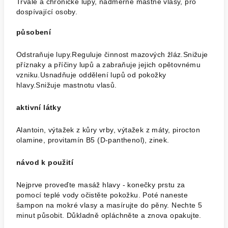
Trvalé a chronické lupy, nadměrně mastné vlasy, pro
dospívající osoby.
působení
Odstraňuje lupy.Reguluje činnost mazových žláz.Snižuje
příznaky a příčiny lupů a zabraňuje jejich opětovnému
vzniku.Usnadňuje oddělení lupů od pokožky
hlavy.Snižuje mastnotu vlasů.
aktivní látky
Alantoin, výtažek z kůry vrby, výtažek z máty, pirocton
olamine, provitamín B5 (D-panthenol), zinek.
návod k použití
Nejprve proveďte masáž hlavy - konečky prstu za
pomocí teplé vody očistěte pokožku. Poté naneste
šampon na mokré vlasy a masírujte do pěny. Nechte 5
minut působit. Důkladně opláchněte a znova opakujte.