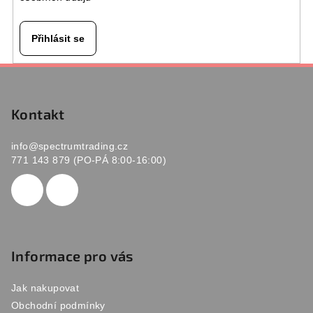
Přihlásit se
Z
á
p
Kontakt
a
info
@
spectrumtrading.cz
t
771 143 879 (PO-PÁ 8:00-16:00)
í
Informace pro vás
Jak nakupovat
Obchodní podmínky