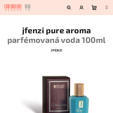
Přejít
na
obsah
Nákupn
Hledat
Přihlášení
jfenzi pure aroma
košík
parfémovaná voda 100ml
JFENZI