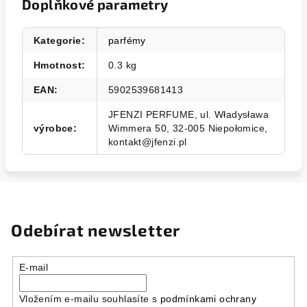
Doplňkové parametry
Kategorie
:
parfémy
Hmotnost
:
0.3 kg
EAN
:
5902539681413
JFENZI PERFUME, ul. Władysława
výrobce
:
Wimmera 50, 32-005 Niepołomice,
kontakt@jfenzi.pl
Odebírat newsletter
E-mail
Vložením e-mailu souhlasíte s
podmínkami ochrany