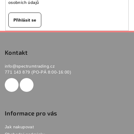
osobních údajů
Přihlásit se
Z
á
p
Kontakt
a
info
@
spectrumtrading.cz
t
771 143 879 (PO-PÁ 8:00-16:00)
í
Informace pro vás
Jak nakupovat