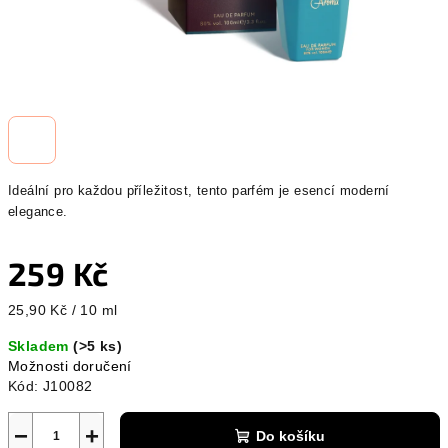
Ideální pro každou příležitost, tento parfém je esencí moderní
elegance.
259 Kč
Měrná
25,90 Kč / 10 ml
cena:
Skladem
(>5 ks)
Možnosti doručení
Kód:
J10082
−
+
Do košíku