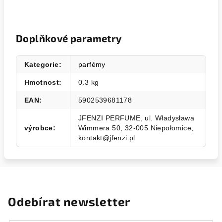
Doplňkové parametry
Kategorie
:
parfémy
Hmotnost
:
0.3 kg
EAN
:
5902539681178
JFENZI PERFUME, ul. Władysława
výrobce
:
Wimmera 50, 32-005 Niepołomice,
kontakt@jfenzi.pl
Odebírat newsletter