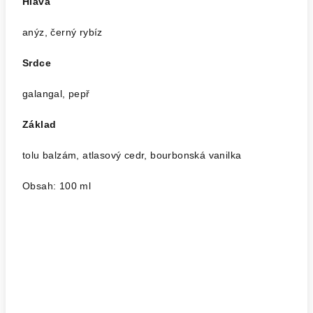
Hlava
anýz, černý rybíz
Srdce
galangal, pepř
Základ
tolu balzám, atlasový cedr, bourbonská vanilka
Obsah: 100 ml