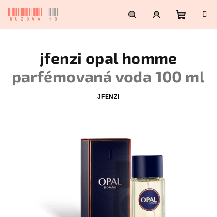
Přejít
na
obsah
Nákupn
Hledat
Přihlášení
jfenzi opal homme
košík
parfémovaná voda 100 ml
JFENZI