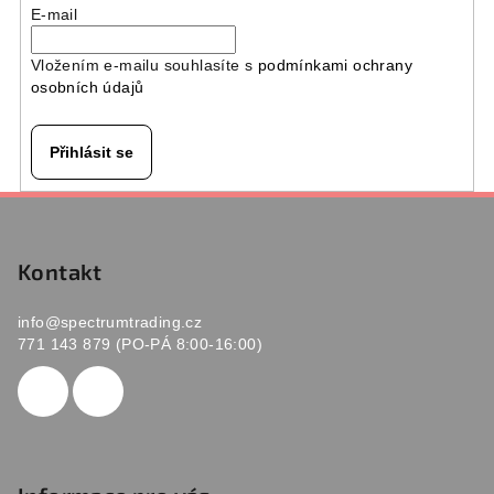
E-mail
Vložením e-mailu souhlasíte s
podmínkami ochrany
osobních údajů
Přihlásit se
Z
á
p
Kontakt
a
info
@
spectrumtrading.cz
t
771 143 879 (PO-PÁ 8:00-16:00)
í