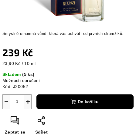
Smyslně omamná vůně, která vás uchvátí od prvních okamžiků.
239 Kč
Měrná
23,90 Kč / 10 ml
cena:
Skladem
(5 ks)
Možnosti doručení
Kód:
J20052
−
+
Do košíku
Zeptat se
Sdílet