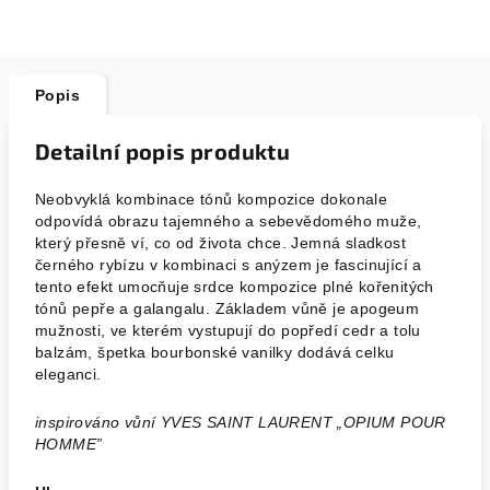
Popis
Detailní popis produktu
Neobvyklá kombinace tónů kompozice dokonale
odpovídá obrazu tajemného a sebevědomého muže,
který přesně ví, co od života chce. Jemná sladkost
černého rybízu v kombinaci s anýzem je fascinující a
tento efekt umocňuje srdce kompozice plné kořenitých
tónů pepře a galangalu. Základem vůně je apogeum
mužnosti, ve kterém vystupují do popředí cedr a tolu
balzám, špetka bourbonské vanilky dodává celku
eleganci.
inspirováno vůní YVES SAINT LAURENT „OPIUM POUR
HOMME”