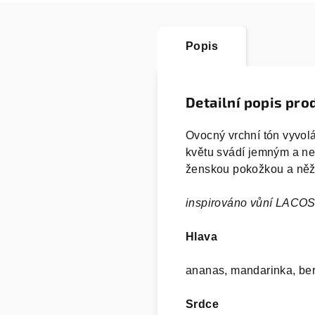
Popis
Detailní popis pro
Ovocný vrchní tón vyvol
květu svádí jemným a n
ženskou pokožkou a něžn
inspirováno vůní LAC
Hlava
ananas, mandarinka, be
Srdce