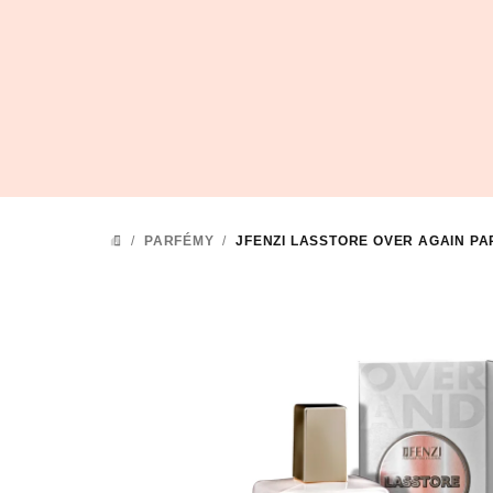
Přejít
na
obsah
/
PARFÉMY
/
JFENZI LASSTORE OVER AGAIN
PA
DOMŮ