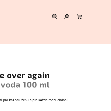
Hledat
Přihlášení
Nákupní
košík
re over again
voda 100 ml
ní pro každou ženu a pro každé roční období.