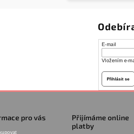
Odebír
E-mail
Vložením e-ma
Přihlásit se
rmace pro vás
Přijímáme online
platby
kupovat