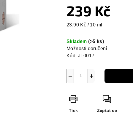
239 Kč
Měrná
23,90 Kč / 10 ml
cena:
Skladem
(>5 ks)
Možnosti doručení
Kód:
J10017
−
+
Tisk
Zeptat se