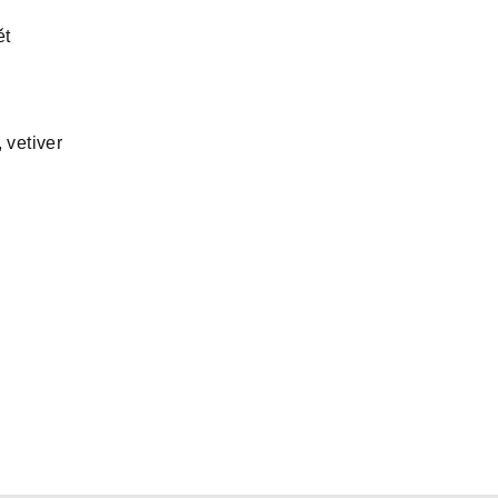
ět
 vetiver