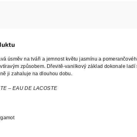
duktu
ává úsměv na tváři a jemnost květu jasmínu a pomerančové
evtíravým způsobem.
Dřevitě-vanilkový základ dokonale ladí 
ě ji zahaluje na dlouhou dobu.
OSTE – EAU DE LACOSTE
rgamot