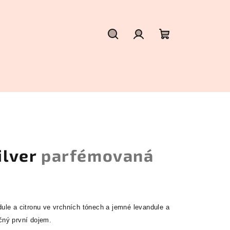
Hledat
Přihlášení
Nákupní
košík
silver
parfémovaná
le a citronu ve vrchních tónech a jemné levandule a
ečný první dojem.