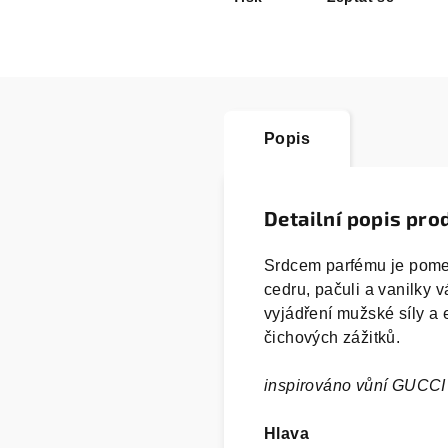
Popis
Detailní popis pro
Srdcem parfému je pomer
cedru, pačuli a vanilky v
vyjádření mužské síly a 
čichových zážitků.
inspirováno vůní GUCC
Hlava