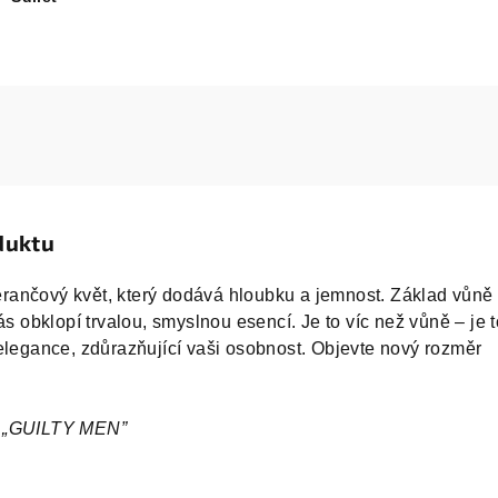
duktu
ančový květ, který dodává hloubku a jemnost. Základ vůně
ás obklopí trvalou, smyslnou esencí. Je to víc než vůně – je t
elegance, zdůrazňující vaši osobnost. Objevte nový rozměr
I „GUILTY MEN”