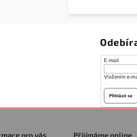
Odebír
E-mail
Vložením e-ma
Přihlásit se
rmace pro vás
Přijímáme online