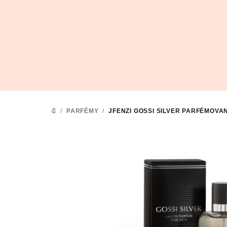
Přejít
na
obsah
/
PARFÉMY
/
JFENZI GOSSI SILVER
PARFÉMOVAN
DOMŮ