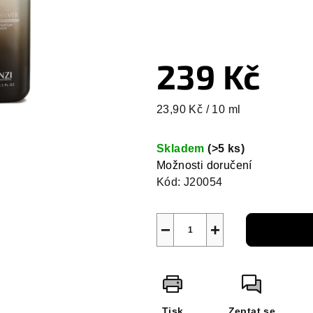
239 Kč
Měrná
23,90 Kč / 10 ml
cena:
Skladem
(>5 ks)
Možnosti doručení
Kód:
J20054
−
+
Tisk
Zeptat se