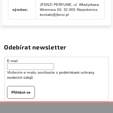
JFENZI PERFUME, ul. Władysława
výrobce
:
Wimmera 50, 32-005 Niepołomice,
kontakt@jfenzi.pl
Odebírat newsletter
E-mail
Vložením e-mailu souhlasíte s
podmínkami ochrany
osobních údajů
Přihlásit se
Z
á