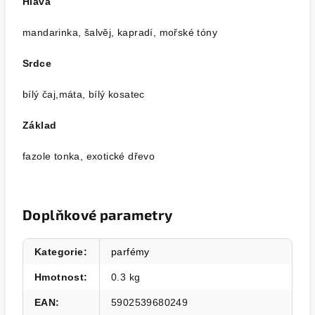
Hlava
mandarinka, šalvěj, kapradí, mořské tóny
Srdce
bílý čaj,máta, bílý kosatec
Základ
fazole tonka, exotické dřevo
Doplňkové parametry
Kategorie
:
parfémy
Hmotnost
:
0.3 kg
EAN
:
5902539680249