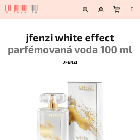
Přejít
na
obsah
Nákupn
Hledat
Přihlášení
jfenzi white effect
košík
parfémovaná voda 100 ml
JFENZI