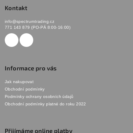
p
Kontakt
a
info
@
spectrumtrading.cz
t
771 143 879 (PO-PÁ 8:00-16:00)
í
Informace pro vás
Jak nakupovat
Obchodní podmínky
Podmínky ochrany osobních údajů
Obchodní podmínky platné do roku 2022
Přijímáme online platby