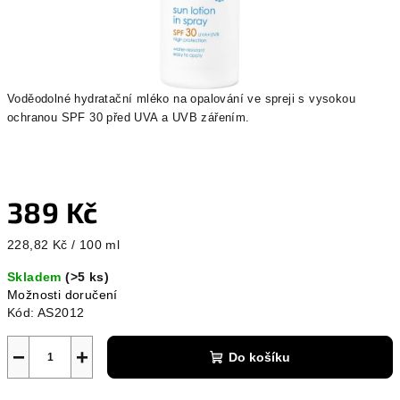
Voděodolné hydratační mléko na opalování ve spreji s vysokou
ochranou SPF 30 před UVA a UVB zářením.
389 Kč
Měrná
228,82 Kč / 100 ml
cena:
Skladem
(>5 ks)
Možnosti doručení
Kód:
AS2012
−
+
Do košíku