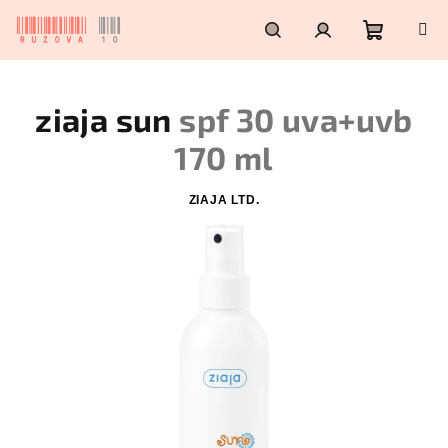
Přejít
na
obsah
Nákupn
Hledat
Přihlášení
ziaja sun
spf 30 uva+uvb
košík
170 ml
ZIAJA LTD.