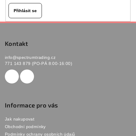
Přihlásit se
Z
á
p
Kontakt
a
info
@
spectrumtrading.cz
t
771 143 879 (PO-PÁ 8:00-16:00)
í
Informace pro vás
Jak nakupovat
Obchodní podmínky
Podmínky ochrany osobních údajů