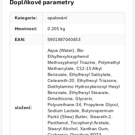
Doplňkové parametry
Kategorie
:
opalování
Hmotnost
:
0.205 kg
EAN
:
5901887040453
Aqua (Water), Bis-
Ethylhexyloxyphenol
Methoxyphenyl Triazine, Polymethyl
Methacrylate, C12-15 Alkyl
Benzoate, Ethylhexyl Salicylate,
Ceteareth-20, Ethylhexyl Triazone,
Diethylamino Hydroxybenzoyl Hexyl
Benzoate, Ethylhexyl Stearate,
Dimethicone, Glycerin,
Polyurethane-34, Propylene Glycol,
složení
:
Sodium Lactate, Butyrospermum
Parkii (Shea) Butter, Steareth-2,
Panthenol, Tocopheryl Acetate,
Stearyl Alcohol, Xanthan Gum,
Carbomer, Disodium EDTA,