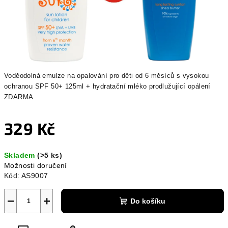
Voděodolná emulze na opalování pro děti od 6 měsíců s vysokou
ochranou SPF 50+
125ml + hydratační mléko prodlužující opálení
ZDARMA
329 Kč
Měrná
Skladem
(>5 ks)
cena:
Možnosti doručení
Kód:
AS9007
−
+
Do košíku