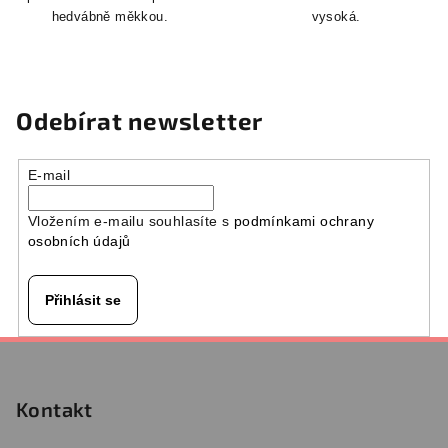
hedvábně měkkou.
vysoká.
Odebírat newsletter
E-mail
Vložením e-mailu souhlasíte s
podmínkami ochrany
osobních údajů
Přihlásit se
Z
á
p
Kontakt
a