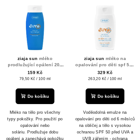
ziaja sun
mléko
ziaja sun
mléko na
prodlužující opálení 200
opalování pro děti spf 50+
ml
125 ml
159 Kč
329 Kč
Měrná
Měrná
79,50 Kč / 100 ml
263,20 Kč / 100 ml
cena:
cena:
Do košíku
Do košíku
Mléko na tělo pro všechny
Voděodolná emulze na
typy pokožky.
Pro použití po
opalování pro děti od 6 měsíců
opalování nebo
na obličej a tělo s vysokou
soláriu.
Prodlužuje dobu
ochranou SPF 50 před UVA a
opálení a zanechává pokožku
UVB zářením - ochrana