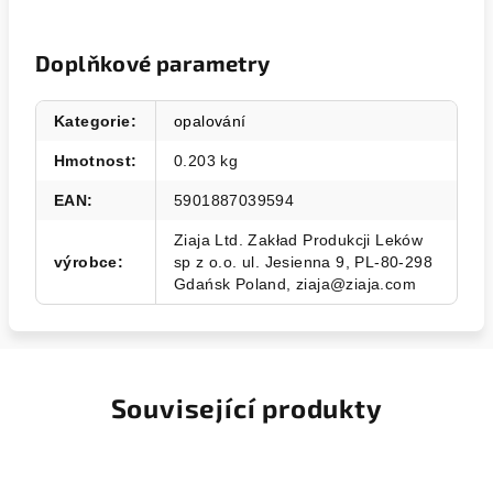
Doplňkové parametry
Kategorie
:
opalování
Hmotnost
:
0.203 kg
EAN
:
5901887039594
Ziaja Ltd. Zakład Produkcji Leków
výrobce
:
sp z o.o. ul. Jesienna 9, PL-80-298
Gdańsk Poland, ziaja@ziaja.com
Související produkty