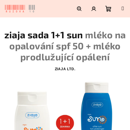
Přejít
na
obsah
Nákupn
Hledat
Přihlášení
ziaja sada 1+1 sun
mléko na
košík
opalování spf 50 + mléko
prodlužující opálení
ZIAJA LTD.