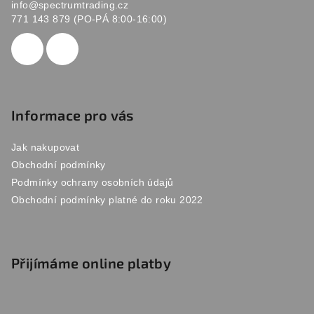
info
@
spectrumtrading.cz
t
771 143 879 (PO-PÁ 8:00-16:00)
í
Informace pro vás
Jak nakupovat
Obchodní podmínky
Podmínky ochrany osobních údajů
Obchodní podmínky platné do roku 2022
Přijímáme online platby