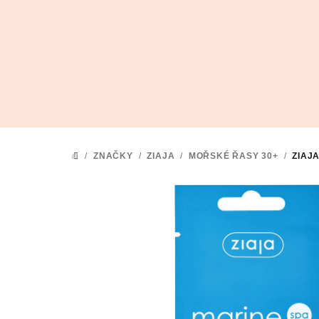
Přejít
na
obsah
/
ZNAČKY
/
ZIAJA
/
MOŘSKÉ ŘASY 30+
/
ZIAJ
DOMŮ