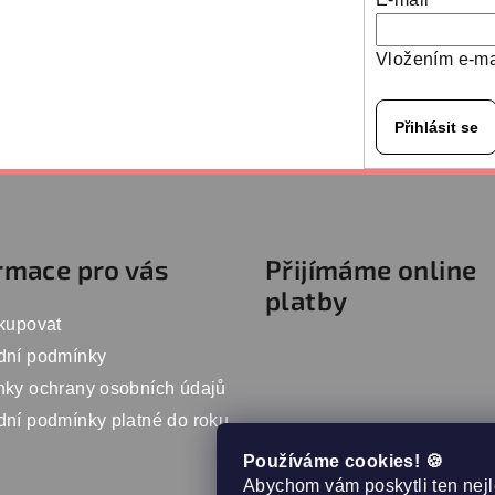
Vložením e-ma
Přihlásit se
rmace pro vás
Přijímáme online
platby
kupovat
dní podmínky
ky ochrany osobních údajů
ní podmínky platné do roku
Používáme cookies! 🍪
Abychom vám poskytli ten nejl