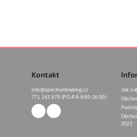
Z
á
Kontakt
Info
p
a
info
@
spectrumtrading.cz
Jak na
t
771 143 879 (PO-PÁ 8:00-16:00)
Obcho
Podmín
í
Obchod
2022