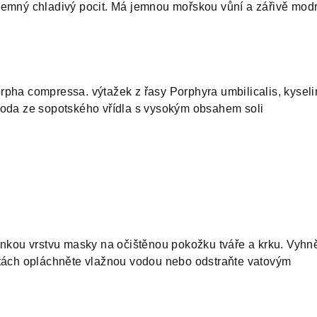
jemný chladivý pocit. Má jemnou mořskou vůní a zářivě mod
rpha compressa. výtažek z řasy Porphyra umbilicalis, kysel
voda ze sopotského vřídla s vysokým obsahem soli
enkou vrstvu masky na očištěnou pokožku tváře a krku. Vyhn
utách opláchněte vlažnou vodou nebo odstraňte vatovým