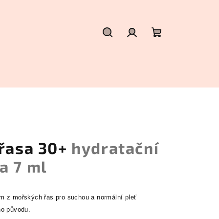
Hledat
Přihlášení
Nákupní
košík
 řasa 30+
hydratační
a 7 ml
m z mořských řas pro suchou a normální pleť
ho původu.