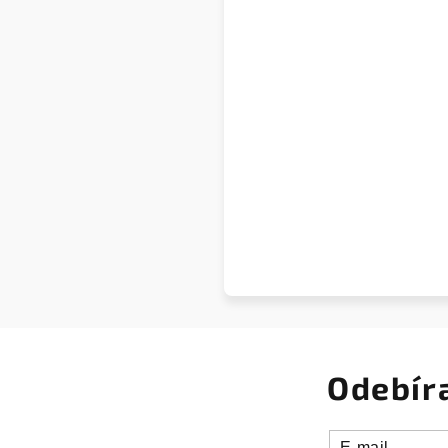
Odebír
E-mail