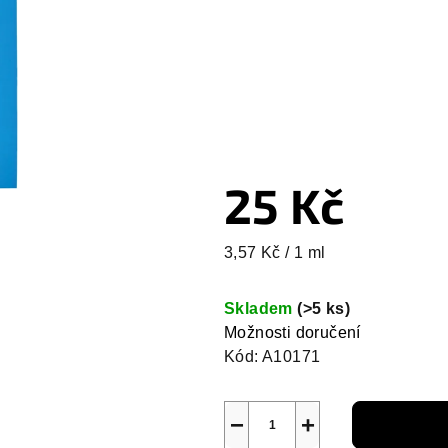
25 Kč
Měrná
3,57 Kč / 1 ml
cena:
Skladem
(>5 ks)
Možnosti doručení
Kód:
A10171
−
+