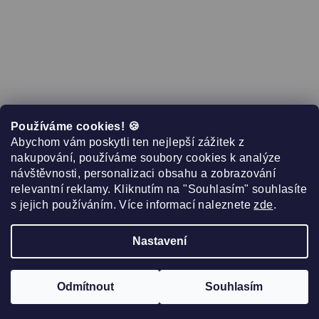
Používáme cookies! 🍪
Abychom vám poskytli ten nejlepší zážitek z
nakupování, používáme soubory cookies k analýze
návštěvnosti, personalizaci obsahu a zobrazování
relevantní reklamy. Kliknutím na "Souhlasím" souhlasíte
s jejich používáním. Více informací naleznete
zde
.
Sledovat na Instagramu
Nastavení
Copyright 2026
Růžová 10
. Všechna práva vyhrazena.
Upravit nastavení cookies
Odmítnout
Souhlasím
Vytvořil Shoptet