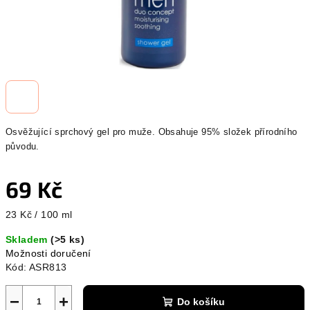
Osvěžující sprchový gel pro muže.
Obsahuje 95% složek přírodního
původu.
69 Kč
Měrná
23 Kč / 100 ml
cena:
Skladem
(>5 ks)
Možnosti doručení
Kód:
ASR813
−
+
Do košíku