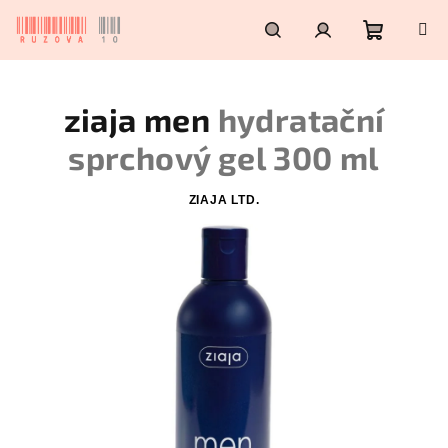
Přejít
na
obsah
Nákupn
Hledat
Přihlášení
ziaja men
hydratační
košík
sprchový gel 300 ml
ZIAJA LTD.