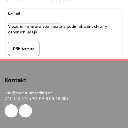
E-mail
Vložením e-mailu souhlasíte s
podmínkami ochrany
osobních údajů
Přihlásit se
Z
á
p
Kontakt
a
info
@
spectrumtrading.cz
t
771 143 879 (PO-PÁ 8:00-16:00)
í