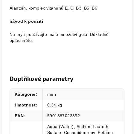
Alantoin, komplex vitamínů E, C, B3, B5, B6
návod k použití
Na mytí používejte malé množství gelu. Důkladně
opláchněte.
Doplňkové parametry
Kategorie
:
men
Hmotnost
:
0.34 kg
EAN
:
5901887023852
Aqua (Water), Sodium Laureth
Sulfate, Cocamidopropyl Betaine,