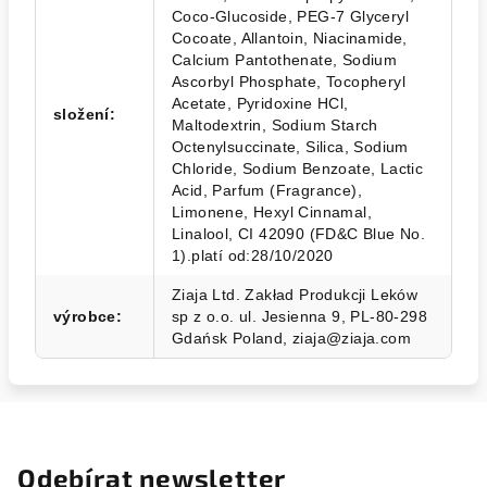
Coco-Glucoside, PEG-7 Glyceryl
Cocoate, Allantoin, Niacinamide,
Calcium Pantothenate, Sodium
Ascorbyl Phosphate, Tocopheryl
Acetate, Pyridoxine HCl,
složení
:
Maltodextrin, Sodium Starch
Octenylsuccinate, Silica, Sodium
Chloride, Sodium Benzoate, Lactic
Acid, Parfum (Fragrance),
Limonene, Hexyl Cinnamal,
Linalool, CI 42090 (FD&C Blue No.
1).platí od:28/10/2020
Ziaja Ltd. Zakład Produkcji Leków
výrobce
:
sp z o.o. ul. Jesienna 9, PL-80-298
Gdańsk Poland, ziaja@ziaja.com
Odebírat newsletter