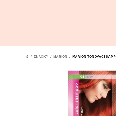
Přejít
na
obsah
/
ZNAČKY
/
MARION
/
MARION TÓNOVACÍ ŠAM
DOMŮ