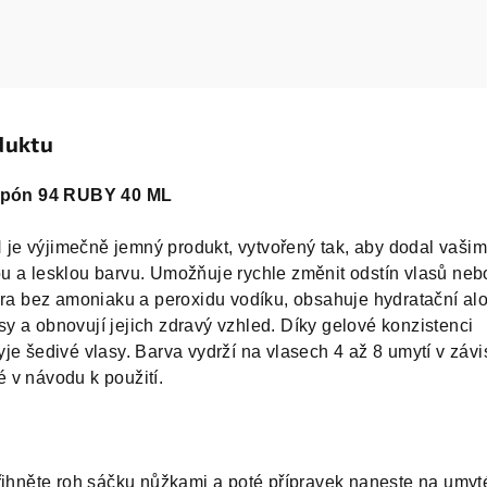
duktu
pón 94 RUBY 40 ML
e výjimečně jemný produkt, vytvořený tak, aby dodal vaši
u a lesklou barvu. Umožňuje rychle změnit odstín vlasů neb
ura bez amoniaku a peroxidu vodíku, obsahuje hydratační al
lasy a obnovují jejich zdravý vzhled. Díky gelové konzistenci
je šedivé vlasy. Barva vydrží na vlasech 4 až 8 umytí v závis
 v návodu k použití.
řihněte roh sáčku nůžkami a poté přípravek naneste na umyt