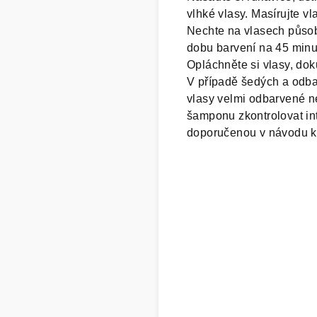
vlhké vlasy. Masírujte v
Nechte na vlasech působi
dobu barvení na 45 minut,
Opláchněte si vlasy, do
V případě šedých a odba
vlasy velmi odbarvené n
šamponu zkontrolovat in
doporučenou v návodu k 