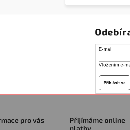
Odebír
E-mail
Vložením e-ma
Přihlásit se
rmace pro vás
Přijímáme online
platby