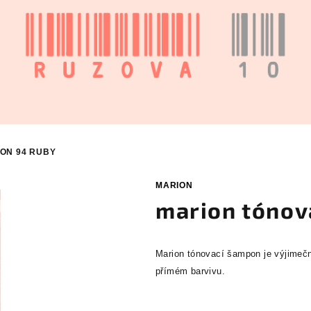
PON 94
RUBY
MARION
marion tónov
Marion tónovací šampon je výjimečn
přímém barvivu.