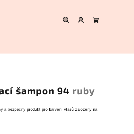
Hledat
Přihlášení
Nákupní
košík
ací šampon 94
ruby
ý a bezpečný produkt pro barvení vlasů založený na