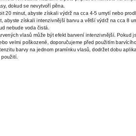
lasy, dokud se nevytvoří pěna.
t 20 minut, abyste získali výdrž na cca 4-5 umytí nebo prod
 abyste získali intenzivnější barvu a větší výdrž na cca 8 um
kud nebude voda čistá.
rvených vlasů může být efekt barvení intenzivnější. Pokud j
ebo velmi poškozené, doporučujeme před použitím barvícíh
tenzitu barvy na jednom pramínku vlasů, dodržet dobu aplik
použití.