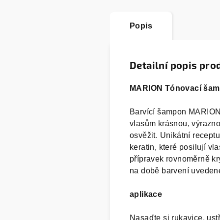
Popis
Detailní popis pro
MARION Tónovací šam
Barvící šampon MARION j
vlasům krásnou, výrazno
osvěžit. Unikátní recept
keratin, které posilují v
přípravek rovnoměrně kry
na době barvení uvedené
aplikace
Nasaďte si rukavice, ust