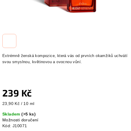
Extrémně ženská kompozice, která vás od prvních okamžiků uchvátí
svou smyslnou, květinovou a ovocnou vůní.
239 Kč
Měrná
23,90 Kč / 10 ml
cena:
Skladem
(>5 ks)
Možnosti doručení
Kód:
J10071