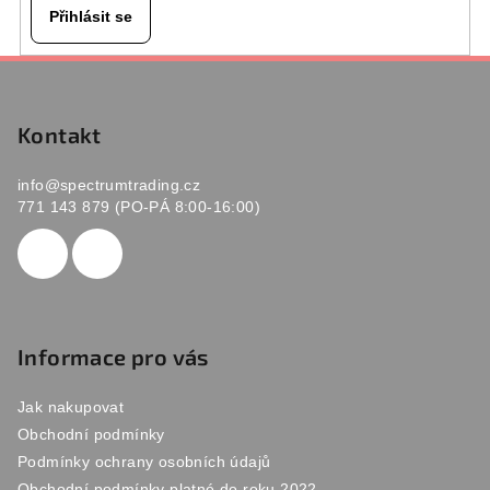
Přihlásit se
Z
á
p
Kontakt
a
info
@
spectrumtrading.cz
t
771 143 879 (PO-PÁ 8:00-16:00)
í
Informace pro vás
Jak nakupovat
Obchodní podmínky
Podmínky ochrany osobních údajů
Obchodní podmínky platné do roku 2022