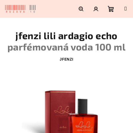
Přejít
na
obsah
Nákupn
Hledat
Přihlášení
jfenzi lili ardagio echo
košík
parfémovaná voda 100 ml
JFENZI