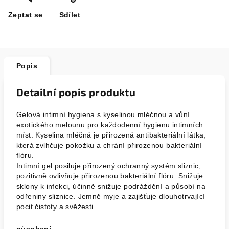
Zeptat se
Sdílet
Popis
Detailní popis produktu
Gelová intimní hygiena s kyselinou mléčnou a vůní
exotického melounu pro každodenní hygienu intimních
míst. Kyselina mléčná je přirozená antibakteriální látka,
která zvlhčuje pokožku a chrání přirozenou bakteriální
flóru.
Intimní gel posiluje přirozený ochranný systém sliznic,
pozitivně ovlivňuje přirozenou bakteriální flóru. Snižuje
sklony k infekci, účinně snižuje podráždění a působí na
odřeniny sliznice. Jemně myje a zajišťuje dlouhotrvající
pocit čistoty a svěžesti.