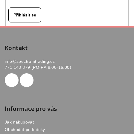
Přihlásit se
Z
á
p
Kontakt
a
info
@
spectrumtrading.cz
t
771 143 879 (PO-PÁ 8:00-16:00)
í
Informace pro vás
Jak nakupovat
Obchodní podmínky