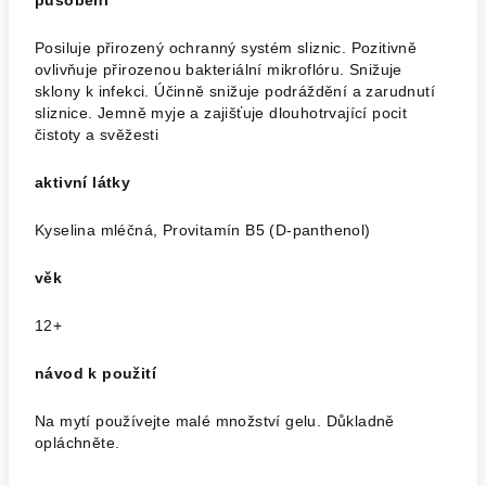
působení
Posiluje přirozený ochranný systém sliznic. Pozitivně
ovlivňuje přirozenou bakteriální mikroflóru. Snižuje
sklony k infekci. Účinně snižuje podráždění a zarudnutí
sliznice. Jemně myje a zajišťuje dlouhotrvající pocit
čistoty a svěžesti
aktivní látky
Kyselina mléčná, Provitamín B5 (D-panthenol)
věk
12+
návod k použití
Na mytí používejte malé množství gelu. Důkladně
opláchněte.