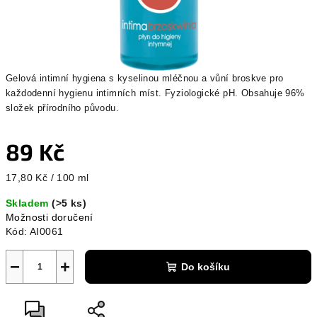
Gelová intimní hygiena s kyselinou mléčnou a vůní broskve pro
každodenní hygienu intimních míst. Fyziologické pH. Obsahuje 96%
složek přírodního původu.
89 Kč
Měrná
17,80 Kč / 100 ml
cena:
Skladem
(>5 ks)
Možnosti doručení
Kód:
AI0061
−
+
Do košíku