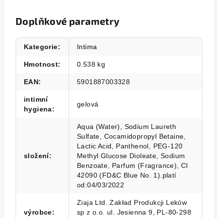
Doplňkové parametry
Kategorie
:
Intima
Hmotnost
:
0.538 kg
EAN
:
5901887003328
intimní
gelová
hygiena
:
Aqua (Water), Sodium Laureth
Sulfate, Cocamidopropyl Betaine,
Lactic Acid, Panthenol, PEG-120
složení
:
Methyl Glucose Dioleate, Sodium
Benzoate, Parfum (Fragrance), CI
42090 (FD&C Blue No. 1).platí
od:04/03/2022
Ziaja Ltd. Zakład Produkcji Leków
výrobce
:
sp z o.o. ul. Jesienna 9, PL-80-298