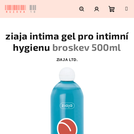
Přejít
na
obsah
Nákupn
Hledat
Přihlášení
ziaja intima gel pro intimní
košík
hygienu
broskev 500ml
ZIAJA LTD.