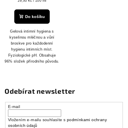
Měrná
29,50 Kč / 100 ml
cena:
Do košíku
Gelová intimní hygiena s
kyselinou mléčnou a vůní
broskve pro každodenní
hygienu intimních míst.
Fyziologické pH. Obsahuje
96% složek přírodního původu.
Odebírat newsletter
E-mail
Vložením e-mailu souhlasíte s
podmínkami ochrany
osobních údajů