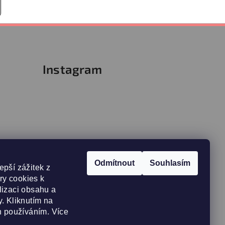
Instagram
Odmítnout
Souhlasím
epší zážitek z
y cookies k
lizaci obsahu a
. Kliknutím na
h používáním. Více