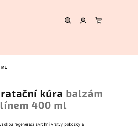
Hledat
Přihlášení
Nákupní
košík
 ML
dratační kúra
balzám
olínem 400 ml
vysokou regenerací svrchní vrstvy pokožky a