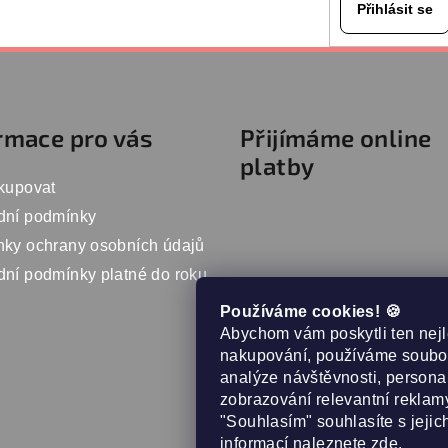
Přihlásit se
rmace pro vás
Přijímáme online
platby
kupovat
dní podmínky
ky ochrany osobních údajů
ní podmínky platné do roku
Používáme cookies! 🍪
Abychom vám poskytli ten nejl
nakupování, používáme soubor
analýze návštěvnosti, persona
zobrazování relevantní reklamy
"Souhlasím" souhlasíte s jejic
informací naleznete
zde
.