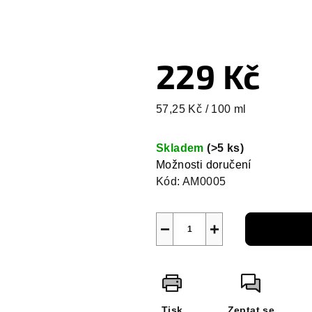
229 Kč
Měrná
57,25 Kč / 100 ml
cena:
Skladem
(>5 ks)
Možnosti doručení
Kód:
AM0005
−
+
Tisk
Zeptat se