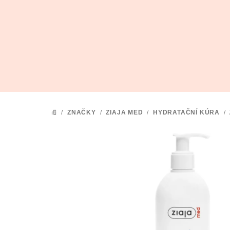
Přejít
na
obsah
/
ZNAČKY
/
ZIAJA MED
/
HYDRATAČNÍ KÚRA
/
DOMŮ