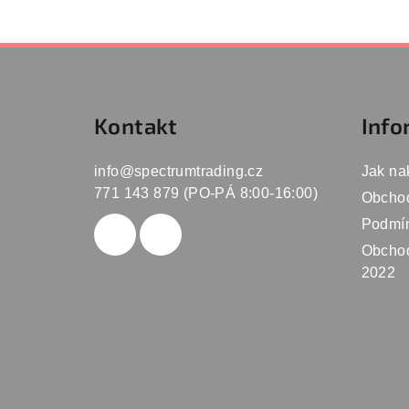
Z
á
Kontakt
Info
p
a
info
@
spectrumtrading.cz
Jak na
t
771 143 879 (PO-PÁ 8:00-16:00)
Obcho
Podmín
í
Obchod
2022