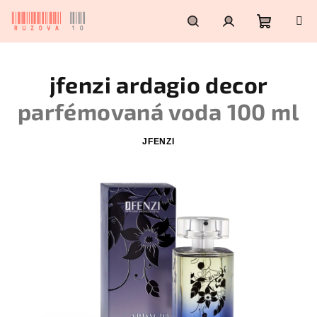
Přejít
na
obsah
Nákupn
Hledat
Přihlášení
jfenzi ardagio decor
košík
parfémovaná voda 100 ml
JFENZI