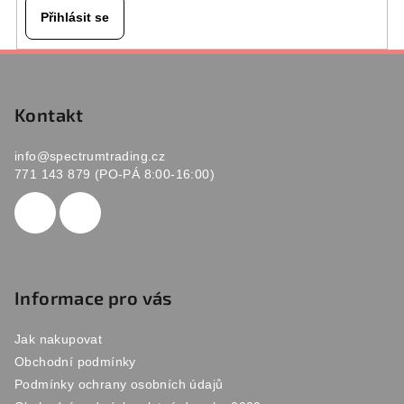
Přihlásit se
Z
á
p
Kontakt
a
info
@
spectrumtrading.cz
t
771 143 879 (PO-PÁ 8:00-16:00)
í
Informace pro vás
Jak nakupovat
Obchodní podmínky
Podmínky ochrany osobních údajů