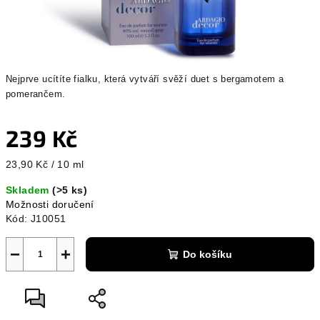
Nejprve ucítíte fialku, která vytváří svěží duet s bergamotem a
pomerančem.
239 Kč
Měrná
23,90 Kč / 10 ml
cena:
Skladem
(>5 ks)
Možnosti doručení
Kód:
J10051
−
+
Do košíku