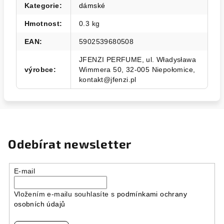
Kategorie
:
dámské
Hmotnost
:
0.3 kg
EAN
:
5902539680508
JFENZI PERFUME, ul. Władysława
výrobce
:
Wimmera 50, 32-005 Niepołomice,
kontakt@jfenzi.pl
Odebírat newsletter
E-mail
Vložením e-mailu souhlasíte s
podmínkami ochrany
osobních údajů