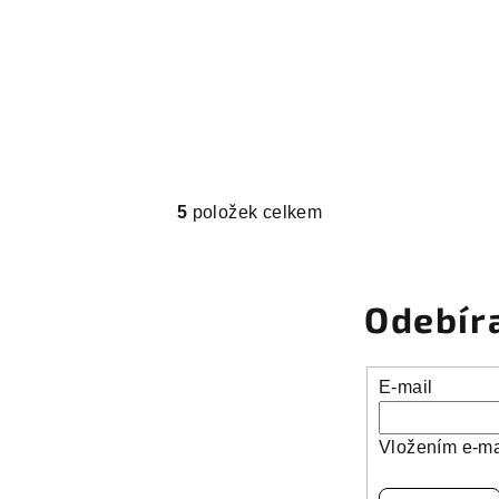
5
položek celkem
O
v
l
Odebír
á
d
a
E-mail
c
í
Vložením e-ma
p