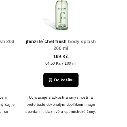
sh 200
jfenzi le´chel fresh
body splash
200 ml
169 Kč
Měrná
84,50 Kč / 100 ml
cena:
Do košíku
cení
Uchvacuje sladkostí a smyslností, a
ný čaj je
proto bude dokonalým doplňkem image
cí se
spontánní, bláznivé a optimistické ženy.