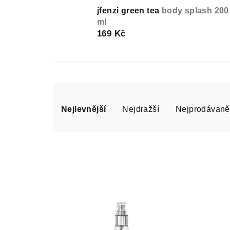
jfenzi green tea
body splash 200
ml
169 Kč
Ř
Nejlevnější
Nejdražší
Nejprodávaně
a
z
e
n
V
í
ý
p