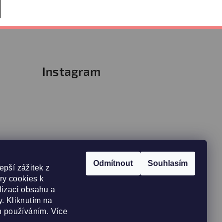
Instagram
Odmítnout
Souhlasím
epší zážitek z
y cookies k
lizaci obsahu a
. Kliknutím na
h používáním. Více