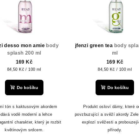
nzi desso mon amie
body
jfenzi green tea
body spla
splash 200 ml
ml
169 Kč
169 Kč
Měrná
Měrná
84,50 Kč / 100 ml
84,50 Kč / 100 ml
cena:
cena:
Do košíku
Do košíku
ní tón s kaktusovým akordem
Produkt osloví dámy, které o
odává vodě moderní a lehce
povzbuzující a svěží akordy Zele
agantní charakter, který je rozbit
explozí svěžesti a probouzejí
květinovým srdcem.
přírody.