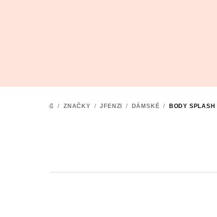
Přejít
na
obsah
/
ZNAČKY
/
JFENZI
/
DÁMSKÉ
/
BODY SPLASH
DOMŮ