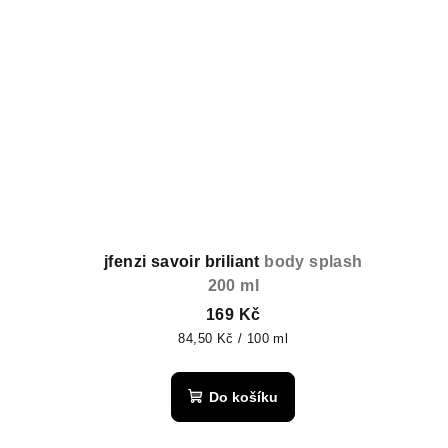
jfenzi savoir briliant
body splash
200 ml
169 Kč
Měrná
84,50 Kč / 100 ml
cena:
Do košíku