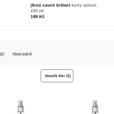
jfenzi savoir briliant
body splash
200 ml
169 Kč
jší
Abecedně
Otevřít filtr