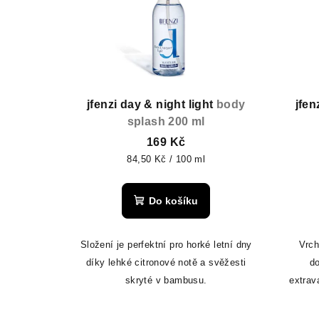
p
r
i
o
s
d
p
u
r
jfenzi day & night light
body
jfe
k
splash 200 ml
o
t
169 Kč
d
ů
Měrná
84,50 Kč / 100 ml
cena:
u
Do košíku
k
t
Složení je perfektní pro horké letní dny
Vrch
díky lehké citronové notě a svěžesti
d
ů
skryté v bambusu.
extrav