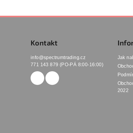
Z
á
Kontakt
Info
p
a
info
@
spectrumtrading.cz
Jak na
t
771 143 879 (PO-PÁ 8:00-16:00)
Obcho
Podmín
í
Obchod
2022