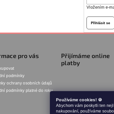
Vložením e-ma
Přihlásit se
rmace pro vás
Přijímáme online
platby
kupovat
dní podmínky
ky ochrany osobních údajů
ní podmínky platné do roku
Používáme cookies! 🍪
Abychom vám poskytli ten nejl
nakupování, používáme soubor