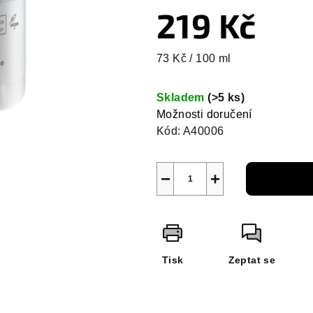
219 Kč
Měrná
73 Kč / 100 ml
cena:
Skladem
(>5 ks)
Možnosti doručení
Kód:
A40006
−
+
Tisk
Zeptat se