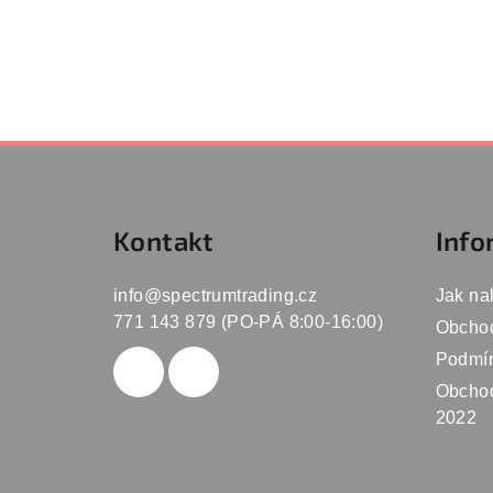
Z
á
Kontakt
Info
p
a
info
@
spectrumtrading.cz
Jak na
t
771 143 879 (PO-PÁ 8:00-16:00)
Obcho
Podmín
í
Obchod
2022