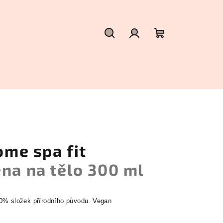
Hledat
Přihlášení
Nákupní
košík
ome spa fit
na na tělo 300 ml
0% složek přírodního původu. Vegan