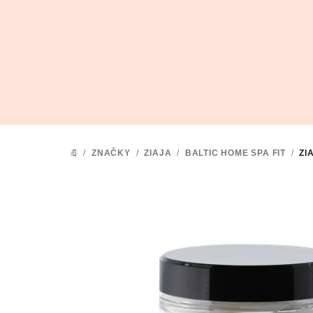
Přejít
na
obsah
/
ZNAČKY
/
ZIAJA
/
BALTIC HOME SPA FIT
/
ZI
DOMŮ