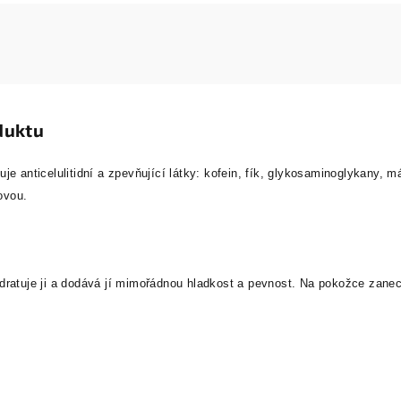
duktu
je anticelulitidní a zpevňující látky: kofein, fík, glykosaminoglykany, m
novou.
dratuje ji a dodává jí mimořádnou hladkost a pevnost. Na pokožce zane