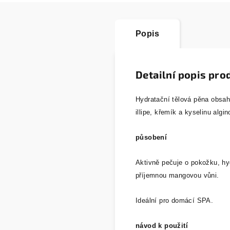
Popis
Detailní popis pro
Hydratační tělová pěna obsahu
illipe, křemík a kyselinu algi
působení
Aktivně pečuje o pokožku, hy
příjemnou mangovou vůni.
Ideální pro domácí SPA.
návod k použití